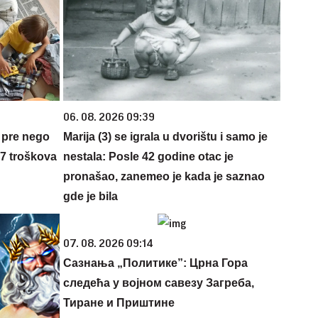
06. 08. 2026 09:39
 pre nego
Marija (3) se igrala u dvorištu i samo je
 7 troškova
nestala: Posle 42 godine otac je
pronašao, zanemeo je kada je saznao
gde je bila
07. 08. 2026 09:14
Сазнања „Политике”: Црна Гора
следећа у војном савезу Загреба,
Тиране и Приштине