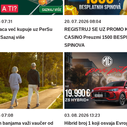
6 07:31
20. 07. 2026 08:04
aca već kupuje uz PerSu
REGISTRUJ SE UZ PROMO 
? Saznaj više
CASINO Preuzmi 1500 BES
SPINOVA
6 07:08
03. 08. 2026 13:23
m banjama važi vaučer od
Hibrid broj 1 koji osvaja Evr