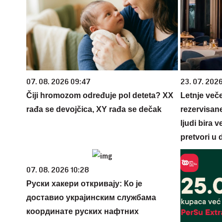
07. 08. 2026 09:47
23. 07. 202
Čiji hromozom određuje pol deteta? XX
Letnje veče
rađa se devojčica, XY rađa se dečak
rezervisane
ljudi bira 
pretvori u 
07. 08. 2026 10:28
Руски хакери откривају: Ко је
доставио украјинским службама
координате руских нафтних