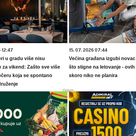
6 12:47
15. 07. 2026 07:44
ri u gradu više nisu
Većina građana izgubi novac
 za vikend: Zašto sve više
što stigne na letovanje - ovih
večeru koja se spontano
skoro niko ne planira
druženje