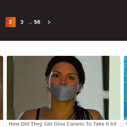
2
3
56
...