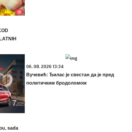
KOD
PLATNIH
06. 08. 2026 13:34
Вучевић: Ђилас је свестан да је пред
политичким бродоломом
opu, sada