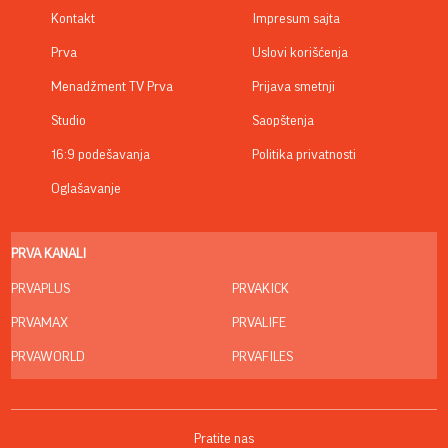
Kontakt
Impresum sajta
Prva
Uslovi korišćenja
Menadžment TV Prva
Prijava smetnji
Studio
Saopštenja
16:9 podešavanja
Politika privatnosti
Oglašavanje
PRVA KANALI
PRVAPLUS
PRVAKICK
PRVAMAX
PRVALIFE
PRVAWORLD
PRVAFILES
Pratite nas