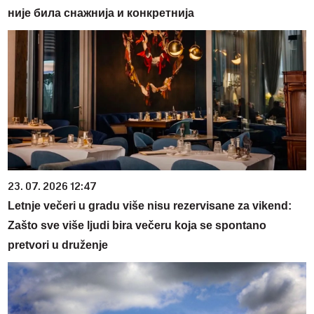
није била снажнија и конкретнија
23. 07. 2026 12:47
Letnje večeri u gradu više nisu rezervisane za vikend:
Zašto sve više ljudi bira večeru koja se spontano
pretvori u druženje