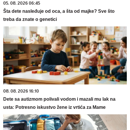
05. 08. 2026 06:45
Šta dete nasleđuje od oca, a šta od majke? Sve što
treba da znate o genetici
08. 08. 2026 16:10
Dete sa autizmom polivali vodom i mazali mu lak na
usta: Potresno iskustvo žene iz vrtića za Mame