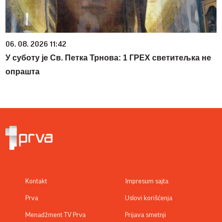
06. 08. 2026 11:42
У суботу је Св. Петка Трнова: 1 ГРЕХ светитељка не
опрашта
Kontakt
Impresum sajta
Prva
Uslovi korišćenja
Menadžment TV Prva
Prijava smetnji