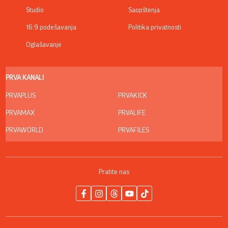
Studio
Saopštenja
16:9 podešavanja
Politika privatnosti
Oglašavanje
PRVA KANALI
PRVAPLUS
PRVAKICK
PRVAMAX
PRVALIFE
PRVAWORLD
PRVAFILES
Pratite nas