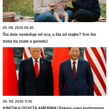
05. 08. 2026 06:45
Šta dete nasleđuje od oca, a šta od majke? Sve što
treba da znate o genetici
06. 08. 2026 11:55
KINESKA OSVETA AMERIMA! Peking uveo kontramere