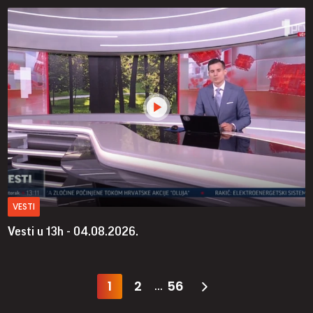
VESTI
Vesti u 13h - 04.08.2026.
1
2
56
...