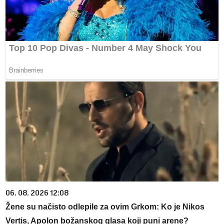
06. 08. 2026 12:08
Žene su načisto odlepile za ovim Grkom: Ko je Nikos
Vertis, Apolon božanskog glasa koji puni arene?