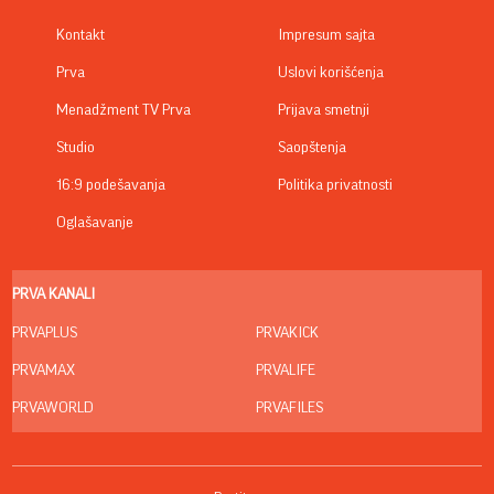
Kontakt
Impresum sajta
Prva
Uslovi korišćenja
Menadžment TV Prva
Prijava smetnji
Studio
Saopštenja
16:9 podešavanja
Politika privatnosti
Oglašavanje
PRVA KANALI
PRVAPLUS
PRVAKICK
PRVAMAX
PRVALIFE
PRVAWORLD
PRVAFILES