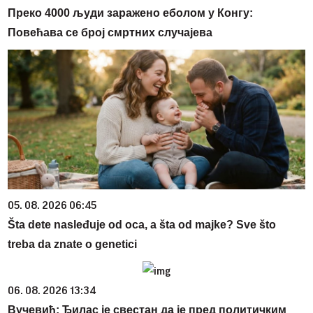
Преко 4000 људи заражено еболом у Конгу:
Повећава се број смртних случајева
05. 08. 2026 06:45
Šta dete nasleđuje od oca, a šta od majke? Sve što
treba da znate o genetici
06. 08. 2026 13:34
Вучевић: Ђилас је свестан да је пред политичким