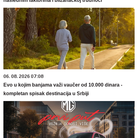
naslednim faktorima i blizanačkoj trudnoći
06. 08. 2026 07:08
Evo u kojim banjama važi vaučer od 10.000 dinara -
kompletan spisak destinacija u Srbiji