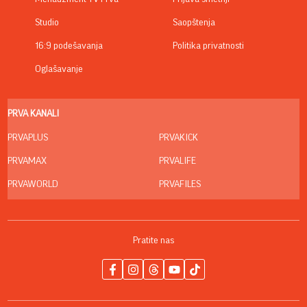
Studio
Saopštenja
16:9 podešavanja
Politika privatnosti
Oglašavanje
PRVA KANALI
PRVAPLUS
PRVAKICK
PRVAMAX
PRVALIFE
PRVAWORLD
PRVAFILES
Pratite nas