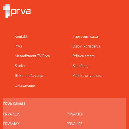
Kontakt
Impresum sajta
Prva
Uslovi korišćenja
Menadžment TV Prva
Prijava smetnji
Studio
Saopštenja
16:9 podešavanja
Politika privatnosti
Oglašavanje
PRVA KANALI
PRVAPLUS
PRVAKICK
PRVAMAX
PRVALIFE