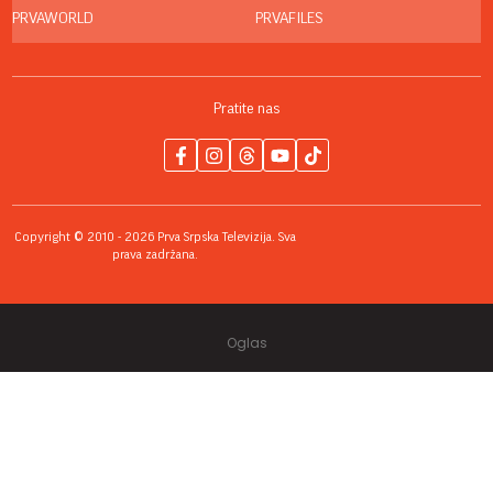
PRVAWORLD
PRVAFILES
Pratite nas
Copyright © 2010 - 2026 Prva Srpska Televizija. Sva
prava zadržana.