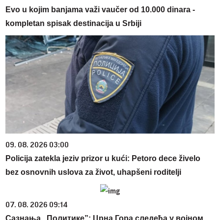
Evo u kojim banjama važi vaučer od 10.000 dinara -
kompletan spisak destinacija u Srbiji
09. 08. 2026 03:00
Policija zatekla jeziv prizor u kući: Petoro dece živelo
bez osnovnih uslova za život, uhapšeni roditelji
07. 08. 2026 09:14
Сазнања „Политике”: Црна Гора следећа у војном