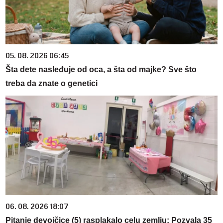
05. 08. 2026 06:45
Šta dete nasleđuje od oca, a šta od majke? Sve što
treba da znate o genetici
06. 08. 2026 18:07
Pitanje devojčice (5) rasplakalo celu zemlju: Pozvala 35