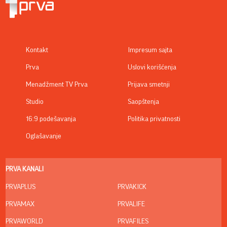
Kontakt
Impresum sajta
Prva
Uslovi korišćenja
Menadžment TV Prva
Prijava smetnji
Studio
Saopštenja
16:9 podešavanja
Politika privatnosti
Oglašavanje
PRVA KANALI
PRVAPLUS
PRVAKICK
PRVAMAX
PRVALIFE
PRVAWORLD
PRVAFILES