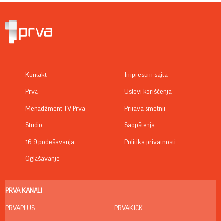
Kontakt
Impresum sajta
Prva
Uslovi korišćenja
Menadžment TV Prva
Prijava smetnji
Studio
Saopštenja
16:9 podešavanja
Politika privatnosti
Oglašavanje
PRVA KANALI
PRVAPLUS
PRVAKICK