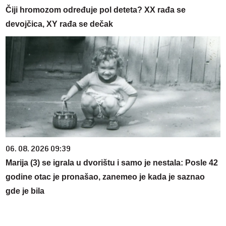
Čiji hromozom određuje pol deteta? XX rađa se
devojčica, XY rađa se dečak
06. 08. 2026 09:39
Marija (3) se igrala u dvorištu i samo je nestala: Posle 42
godine otac je pronašao, zanemeo je kada je saznao
gde je bila