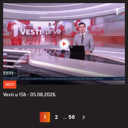
VESTI
Vesti u 15h - 05.08.2026.
1
2
56
...