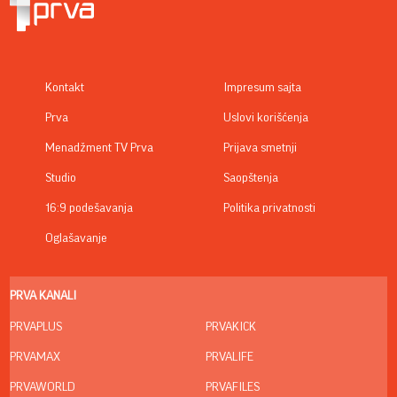
Kontakt
Impresum sajta
Prva
Uslovi korišćenja
Menadžment TV Prva
Prijava smetnji
Studio
Saopštenja
16:9 podešavanja
Politika privatnosti
Oglašavanje
PRVA KANALI
PRVAPLUS
PRVAKICK
PRVAMAX
PRVALIFE
PRVAWORLD
PRVAFILES