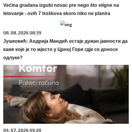
Većina građana izgubi novac pre nego što stigne na
letovanje - ovih 7 troškova skoro niko ne planira
08. 08. 2026 08:39
Јушковић: Андрија Мандић остаје дужан јавности да
каже које је то мјесто у Црној Гори гдје се доносе
одлуке?
09. 07. 2026 09:20