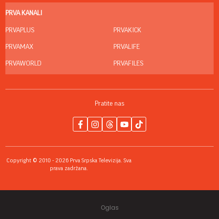
PRVA KANALI
PRVAPLUS
PRVAKICK
PRVAMAX
PRVALIFE
PRVAWORLD
PRVAFILES
Pratite nas
Copyright © 2010 - 2026 Prva Srpska Televizija. Sva
prava zadržana.