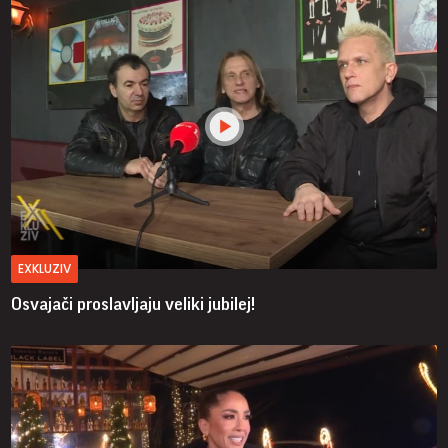
EXKLUZIV
Osvajači proslavljaju veliki jubilej!