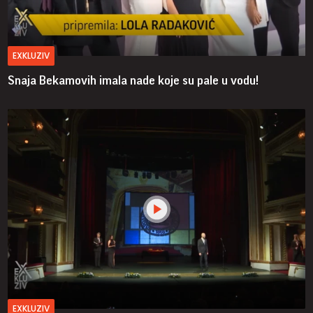
EXKLUZIV
Snaja Bekamovih imala nade koje su pale u vodu!
EXKLUZIV