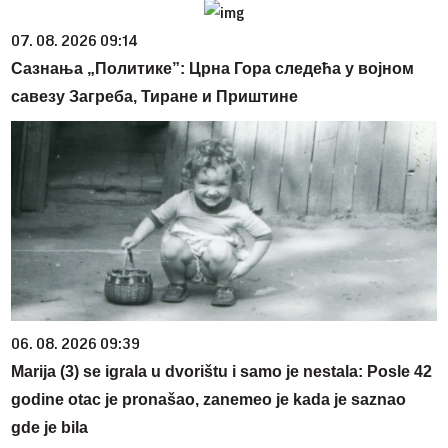
07. 08. 2026 09:14
Сазнања „Политике”: Црна Гора следећа у војном
савезу Загреба, Тиране и Приштине
06. 08. 2026 09:39
Marija (3) se igrala u dvorištu i samo je nestala: Posle 42
godine otac je pronašao, zanemeo je kada je saznao
gde je bila