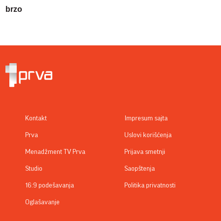
brzo
Kontakt
Impresum sajta
Prva
Uslovi korišćenja
Menadžment TV Prva
Prijava smetnji
Studio
Saopštenja
16:9 podešavanja
Politika privatnosti
Oglašavanje