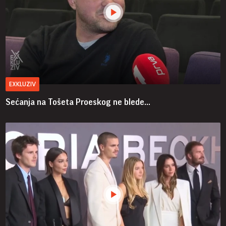
EXKLUZIV
Sećanja na Tošeta Proeskog ne blede...