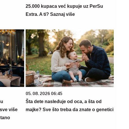
25.000 kupaca već kupuje uz PerSu
Extra. A ti? Saznaj više
05. 08. 2026 06:45
su
Šta dete nasleđuje od oca, a šta od
sve više
majke? Sve što treba da znate o genetici
ntano