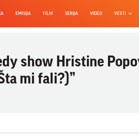
MA
EMISIJA
FILM
SERIJA
VIDEO
VESTI
edy show Hristine Popo
ta mi fali?)”