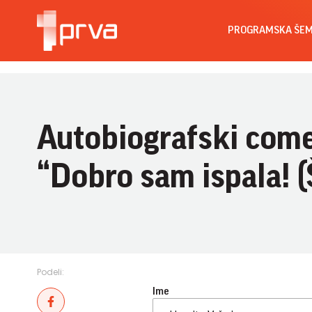
PROGRAMSKA ŠE
Autobiografski com
“Dobro sam ispala! (Š
Podeli:
Ime