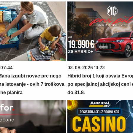
 07:44
03. 08. 2026 13:23
đana izgubi novac pre nego
Hibrid broj 1 koji osvaja Evr
na letovanje - ovih 7 troškova
po specijalnoj akcijskoj ceni
ne planira
do 31.8.