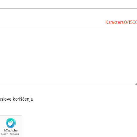
Karaktera:
0
/
150
uslove korišćenja