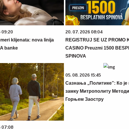
6 09:20
20. 07. 2026 08:04
eri klijenata: nova linija
REGISTRUJ SE UZ PROMO 
TA banke
CASINO Preuzmi 1500 BES
SPINOVA
05. 08. 2026 15:45
Сазнања „Политике”: Ко је
замку Митрополиту Методиј
Горњем Заостру
6 07:08