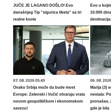
JUČE JE LAGANO DOŠLO! Evo
Evo u koji
današnjeg Tip "sigurica tiketa" sa tri
10.000 din
realne kvote
destinacija 
07. 08. 2026 05:49
06. 08. 202
Ovako Srbija može da bude most
Marija (3) 
Evrope: Zelenski i Vučić otvaraju vrata
nestala: Po
novom geopolitičkom i ekonomskom
pronašao, 
savezu!
gde je bila