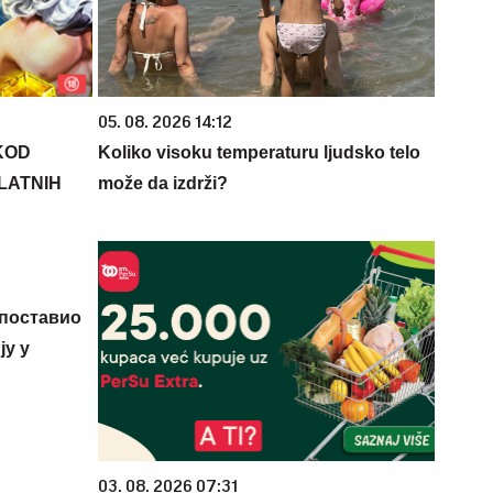
05. 08. 2026 14:12
KOD
Koliko visoku temperaturu ljudsko telo
PLATNIH
može da izdrži?
 поставио
у у
03. 08. 2026 07:31