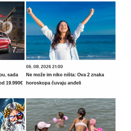
06. 08. 2026 21:00
opu, sada
Ne može im niko ništa: Ova 2 znaka
 od 19.990€
horoskopa čuvaju anđeli