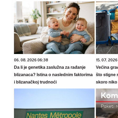
06. 08. 2026 06:38
15. 07. 2026
Da li je genetika zaslužna za rađanje
Većina gra
blizanaca? Istina o naslednim faktorima
što stigne 
i blizanačkoj trudnoći
skoro niko 