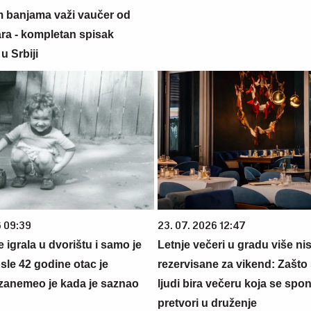
m banjama važi vaučer od
ara - kompletan spisak
u Srbiji
6 09:39
23. 07. 2026 12:47
se igrala u dvorištu i samo je
Letnje večeri u gradu više ni
sle 42 godine otac je
rezervisane za vikend: Zašto 
zanemeo je kada je saznao
ljudi bira večeru koja se spo
pretvori u druženje