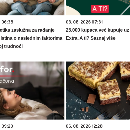
6 06:38
03. 08. 2026 07:31
netika zaslužna za rađanje
25.000 kupaca već kupuje uz
 Istina o naslednim faktorima
Extra. A ti? Saznaj više
oj trudnoći
6 09:20
06. 08. 2026 12:28