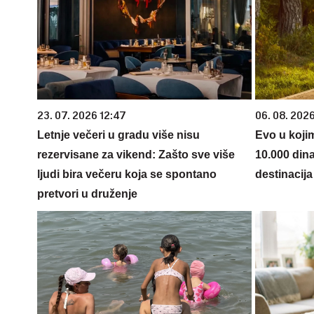
23. 07. 2026 12:47
06. 08. 202
Letnje večeri u gradu više nisu
Evo u koji
rezervisane za vikend: Zašto sve više
10.000 din
ljudi bira večeru koja se spontano
destinacija 
pretvori u druženje