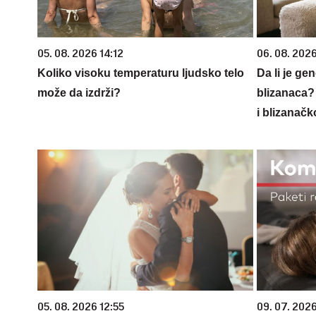
05. 08. 2026 14:12
06. 08. 202
Koliko visoku temperaturu ljudsko telo
Da li je ge
može da izdrži?
blizanaca?
i blizanačk
05. 08. 2026 12:55
09. 07. 202