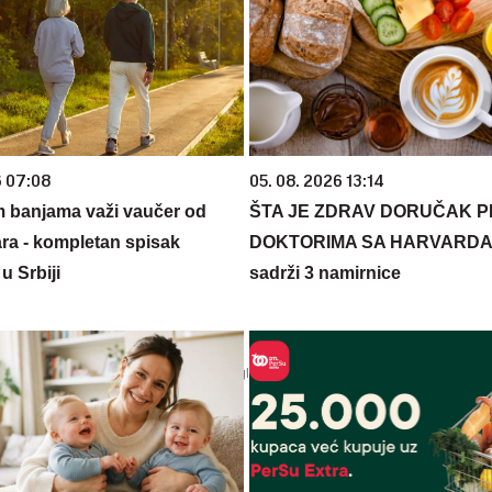
6 07:08
05. 08. 2026 13:14
m banjama važi vaučer od
ŠTA JE ZDRAV DORUČAK 
ara - kompletan spisak
DOKTORIMA SA HARVARDA?
u Srbiji
sadrži 3 namirnice