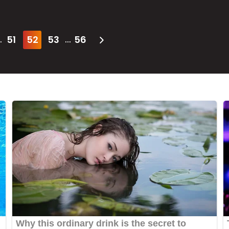
51
52
53
56
.
...