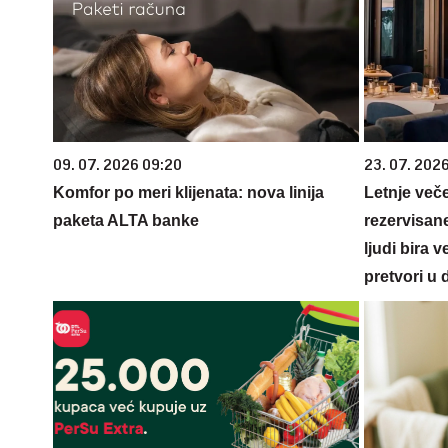
09. 07. 2026 09:20
23. 07. 202
Komfor po meri klijenata: nova linija
Letnje veče
paketa ALTA banke
rezervisane
ljudi bira 
pretvori u 