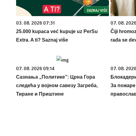
03. 08. 2026 07:31
07. 08. 202
25.000 kupaca već kupuje uz PerSu
Čiji hromo
Extra. A ti? Saznaj više
rađa se de
07. 08. 2026 09:14
07. 08. 2026
Сазнања „Политике”: Црна Гора
Блокадери
следећа у војном савезу Загреба,
За пожаре
Тиране и Приштине
православ