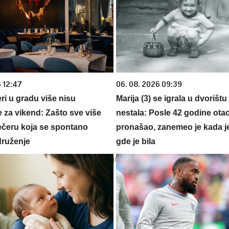
6 12:47
06. 08. 2026 09:39
ri u gradu više nisu
Marija (3) se igrala u dvorištu
 za vikend: Zašto sve više
nestala: Posle 42 godine otac
večeru koja se spontano
pronašao, zanemeo je kada j
druženje
gde je bila