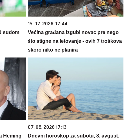
15. 07. 2026 07:44
ed sudom
Većina građana izgubi novac pre nego
što stigne na letovanje - ovih 7 troškova
skoro niko ne planira
07. 08. 2026 17:13
ma Heming
Dnevni horoskop za subotu, 8. avgust: