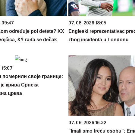
6 09:47
07. 08. 2026 18:05
zom određuje pol deteta? XX
Engleski reprezentativac pr
vojčica, XY rađa se dečak
zbog incidenta u Londonu
 15:07
 померили своје границе:
 је крива Српска
на црква
07. 08. 2026 16:32
"Imali smo treću osobu": E