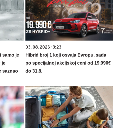
03. 08. 2026 13:23
 i samo je
Hibrid broj 1 koji osvaja Evropu, sada
 je
po specijalnoj akcijskoj ceni od 19.990€
e saznao
do 31.8.