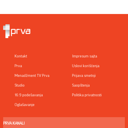
Kontakt
Impresum sajta
Prva
Uslovi korišćenja
Menadžment TV Prva
Prijava smetnji
Studio
Saopštenja
16:9 podešavanja
Politika privatnosti
Oglašavanje
PRVA KANALI