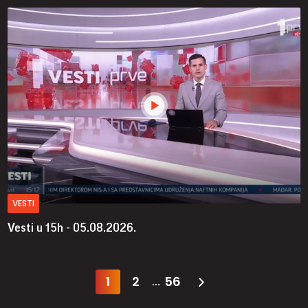
VESTI
Vesti u 15h - 05.08.2026.
1
2
56
...