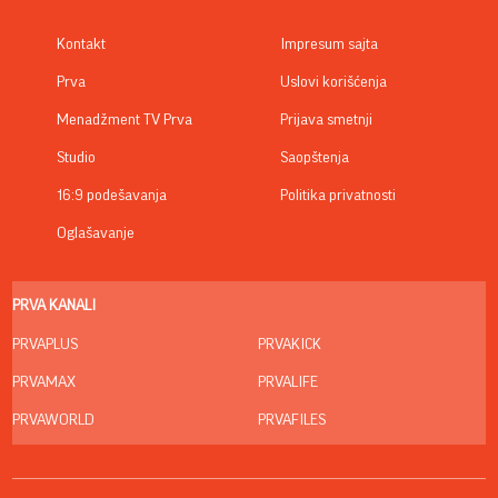
Kontakt
Impresum sajta
Prva
Uslovi korišćenja
Menadžment TV Prva
Prijava smetnji
Studio
Saopštenja
16:9 podešavanja
Politika privatnosti
Oglašavanje
PRVA KANALI
PRVAPLUS
PRVAKICK
PRVAMAX
PRVALIFE
PRVAWORLD
PRVAFILES