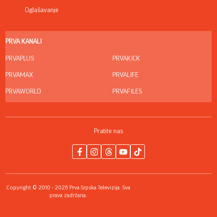
Oglašavanje
PRVA KANALI
PRVAPLUS
PRVAKICK
PRVAMAX
PRVALIFE
PRVAWORLD
PRVAFILES
Pratite nas
Copyright © 2010 - 2026 Prva Srpska Televizija. Sva
prava zadržana.