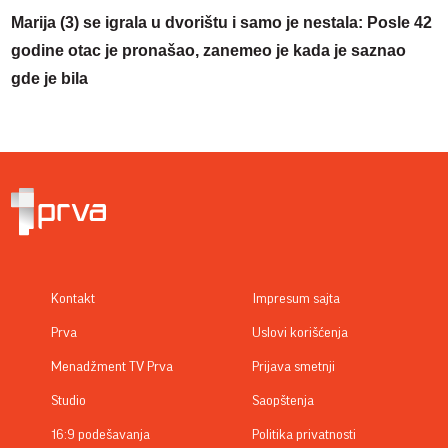
Marija (3) se igrala u dvorištu i samo je nestala: Posle 42
godine otac je pronašao, zanemeo je kada je saznao
gde je bila
Kontakt
Impresum sajta
Prva
Uslovi korišćenja
Menadžment TV Prva
Prijava smetnji
Studio
Saopštenja
16:9 podešavanja
Politika privatnosti