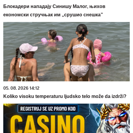
Блокадери нападају Синишу Малог, њихов
економски стручњак им „срушио снешка”
05. 08. 2026 14:12
Koliko visoku temperaturu ljudsko telo može da izdrži?