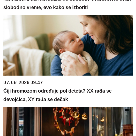
slobodno vreme, evo kako se izboriti
07. 08. 2026 09:47
Čiji hromozom određuje pol deteta? XX rađa se
devojčica, XY rađa se dečak