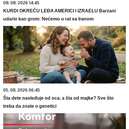
08. 08. 2026 14:45
KURDI OKREĆU LEĐA AMERICI I IZRAELU Barzani
udario kao grom: Nećemo u rat sa Iranom
05. 08. 2026 06:45
Šta dete nasleđuje od oca, a šta od majke? Sve što
treba da znate o genetici