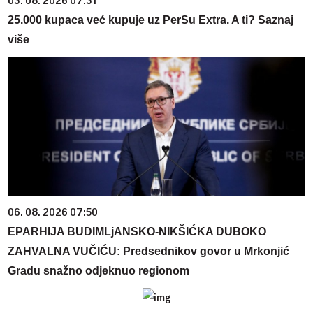
03. 08. 2026 07:31
25.000 kupaca već kupuje uz PerSu Extra. A ti? Saznaj
više
06. 08. 2026 07:50
EPARHIJA BUDIMLjANSKO-NIKŠIĆKA DUBOKO
ZAHVALNA VUČIĆU: Predsednikov govor u Mrkonjić
Gradu snažno odjeknuo regionom