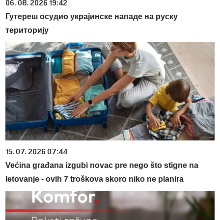
06. 08. 2026 19:42
Гутереш осудио украјинске нападе на руску
територију
15. 07. 2026 07:44
Većina građana izgubi novac pre nego što stigne na
letovanje - ovih 7 troškova skoro niko ne planira