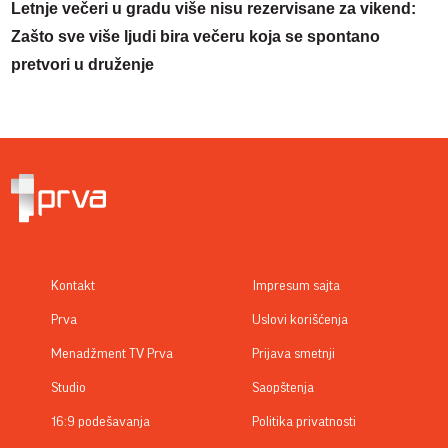
Letnje večeri u gradu više nisu rezervisane za vikend:
Zašto sve više ljudi bira večeru koja se spontano
pretvori u druženje
Kontakt
Impresum sajta
Prva
Uslovi korišćenja
Menadžment TV Prva
Prijava smetnji
Studio
Saopštenja
16:9 podešavanja
Politika privatnosti