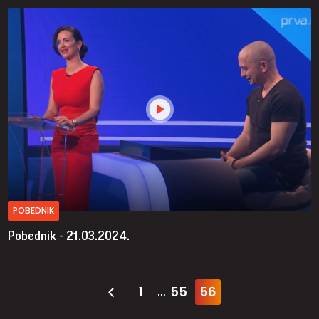
POBEDNIK
Pobednik - 21.03.2024.
1
55
56
...