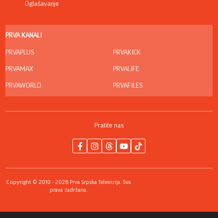
Oglašavanje
PRVA KANALI
PRVAPLUS
PRVAKICK
PRVAMAX
PRVALIFE
PRVAWORLD
PRVAFILES
Pratite nas
Copyright © 2010 - 2026 Prva Srpska Televizija. Sva
prava zadržana.