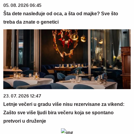
05. 08. 2026 06:45
Šta dete nasleđuje od oca, a šta od majke? Sve što
treba da znate o genetici
23. 07. 2026 12:47
Letnje večeri u gradu više nisu rezervisane za vikend:
Zašto sve više ljudi bira večeru koja se spontano
pretvori u druženje