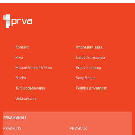
Kontakt
Impresum sajta
Prva
Uslovi korišćenja
Menadžment TV Prva
Prijava smetnji
Studio
Saopštenja
16:9 podešavanja
Politika privatnosti
Oglašavanje
PRVA KANALI
PRVAPLUS
PRVAKICK