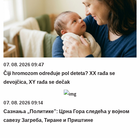
07. 08. 2026 09:47
Čiji hromozom određuje pol deteta? XX rađa se
devojčica, XY rađa se dečak
07. 08. 2026 09:14
Сазнања „Политике”: Црна Гора следећа у војном
савезу Загреба, Тиране и Приштине