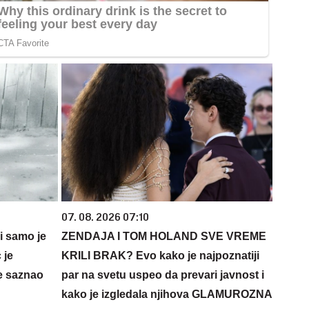
07. 08. 2026 07:10
 i samo je
ZENDAJA I TOM HOLAND SVE VREME
 je
KRILI BRAK? Evo kako je najpoznatiji
e saznao
par na svetu uspeo da prevari javnost i
kako je izgledala njihova GLAMUROZNA