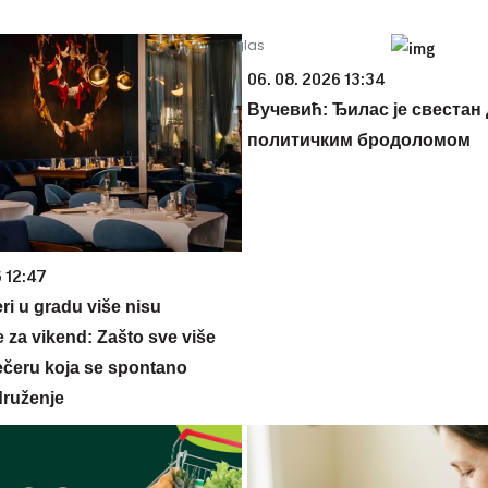
06. 08. 2026 13:34
Вучевић: Ђилас је свестан 
политичким бродоломом
6 12:47
ri u gradu više nisu
 za vikend: Zašto sve više
večeru koja se spontano
druženje