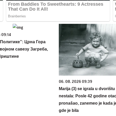
 09:14
Политике”: Црна Гора
војном савезу Загреба,
Приштине
06. 08. 2026 09:39
Marija (3) se igrala u dvorištu
nestala: Posle 42 godine otac
pronašao, zanemeo je kada j
gde je bila