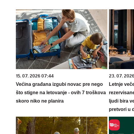
15. 07. 2026 07:44
23. 07. 202
Većina građana izgubi novac pre nego
Letnje veče
što stigne na letovanje - ovih 7 troškova
rezervisane
skoro niko ne planira
ljudi bira 
pretvori u 