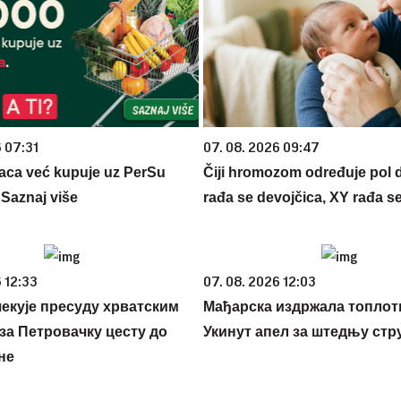
6 07:31
07. 08. 2026 09:47
aca već kupuje uz PerSu
Čiji hromozom određuje pol 
? Saznaj više
rađa se devojčica, XY rađa s
 12:33
07. 08. 2026 12:03
екује пресуду хрватским
Мађарска издржала топлот
за Петровачку цесту до
Укинут апел за штедњу стру
не