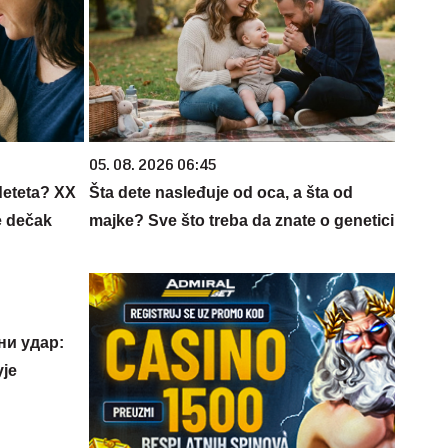
05. 08. 2026 06:45
deteta? XX
Šta dete nasleđuje od oca, a šta od
e dečak
majke? Sve što treba da znate o genetici
ни удар:
је