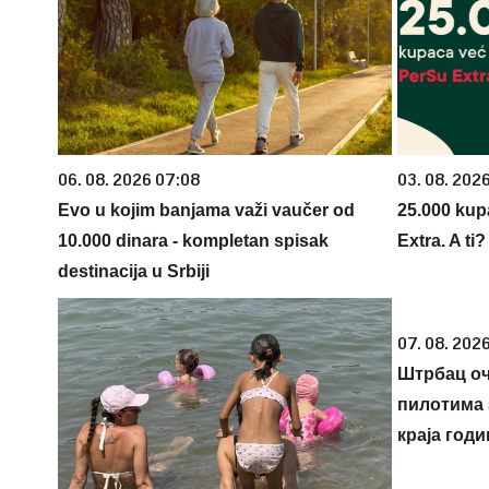
06. 08. 2026 07:08
03. 08. 202
Evo u kojim banjama važi vaučer od
25.000 kup
10.000 dinara - kompletan spisak
Extra. A ti
destinacija u Srbiji
07. 08. 2026
Штрбац оч
пилотима 
краја годи