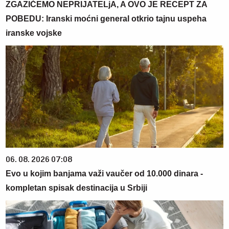
ZGAZIĆEMO NEPRIJATELjA, A OVO JE RECEPT ZA
POBEDU: Iranski moćni general otkrio tajnu uspeha
iranske vojske
06. 08. 2026 07:08
Evo u kojim banjama važi vaučer od 10.000 dinara -
kompletan spisak destinacija u Srbiji