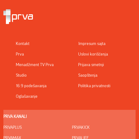
Kontakt
Impresum sajta
Prva
Uslovi korišćenja
Menadžment TV Prva
Prijava smetnji
Studio
Saopštenja
16:9 podešavanja
Politika privatnosti
Oglašavanje
PRVA KANALI
PRVAPLUS
PRVAKICK
PRVAMAX
PRVALIFE