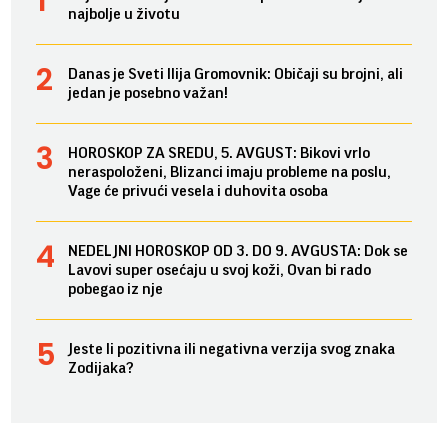
najbolje u životu
Danas je Sveti Ilija Gromovnik: Običaji su brojni, ali
jedan je posebno važan!
HOROSKOP ZA SREDU, 5. AVGUST: Bikovi vrlo
neraspoloženi, Blizanci imaju probleme na poslu,
Vage će privući vesela i duhovita osoba
NEDELJNI HOROSKOP OD 3. DO 9. AVGUSTA: Dok se
Lavovi super osećaju u svoj koži, Ovan bi rado
pobegao iz nje
Jeste li pozitivna ili negativna verzija svog znaka
Zodijaka?