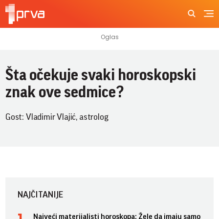
Šta očekuje svaki horoskopski
znak ove sedmice?
Gost: Vladimir Vlajić, astrolog
NAJČITANIJE
Najveći materijalisti horoskopa: Žele da imaju samo