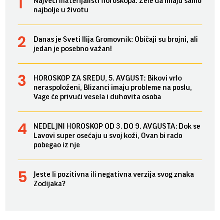
Najveći materijalisti horoskopa: Žele da imaju samo
najbolje u životu
Danas je Sveti Ilija Gromovnik: Običaji su brojni, ali
jedan je posebno važan!
HOROSKOP ZA SREDU, 5. AVGUST: Bikovi vrlo
neraspoloženi, Blizanci imaju probleme na poslu,
Vage će privući vesela i duhovita osoba
NEDELJNI HOROSKOP OD 3. DO 9. AVGUSTA: Dok se
Lavovi super osećaju u svoj koži, Ovan bi rado
pobegao iz nje
Jeste li pozitivna ili negativna verzija svog znaka
Zodijaka?