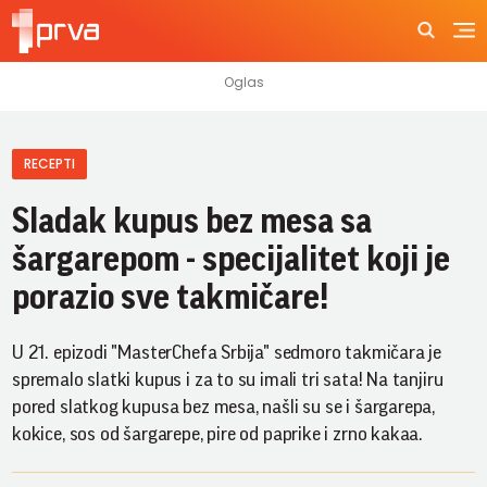
RECEPTI
Sladak kupus bez mesa sa
šargarepom - specijalitet koji je
porazio sve takmičare!
U 21. epizodi "MasterChefa Srbija" sedmoro takmičara je
spremalo slatki kupus i za to su imali tri sata! Na tanjiru
pored slatkog kupusa bez mesa, našli su se i šargarepa,
kokice, sos od šargarepe, pire od paprike i zrno kakaa.