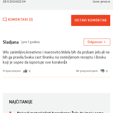
28.11.2024.
|
22:34
Izvor: prva.rs
KOMENTARI (1)
OSTAVI KOMENTAR
Sladjana
pre 1 godinu
Odgovori
Vrlo zanimljivo,kreativno i mastovito.Volela bih da probam jelo,ali ne
bih ga pravila.Svaka cast Branku na osmisljenom receptu i Bosku
koji je uspeo da ispostuje sve korake👍
0
0
Preporučujem
Ne preporučujem
NAJČITANIJE