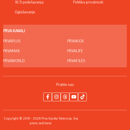
16:9 podešavanja
Politika privatnosti
Oglašavanje
PRVA KANALI
PRVAPLUS
PRVAKICK
PRVAMAX
PRVALIFE
PRVAWORLD
PRVAFILES
Pratite nas
Copyright © 2010 - 2026 Prva Srpska Televizija. Sva
prava zadržana.