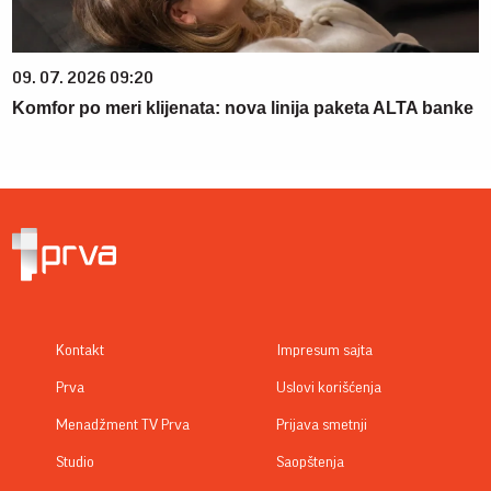
09. 07. 2026 09:20
Komfor po meri klijenata: nova linija paketa ALTA banke
Kontakt
Impresum sajta
Prva
Uslovi korišćenja
Menadžment TV Prva
Prijava smetnji
Studio
Saopštenja