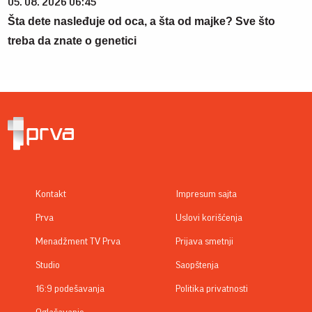
05. 08. 2026 06:45
Šta dete nasleđuje od oca, a šta od majke? Sve što
treba da znate o genetici
Kontakt
Impresum sajta
Prva
Uslovi korišćenja
Menadžment TV Prva
Prijava smetnji
Studio
Saopštenja
16:9 podešavanja
Politika privatnosti