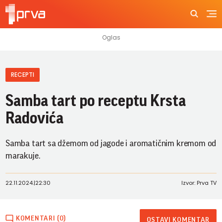
RECEPTI
Samba tart po receptu Krsta
Radovića
Samba tart sa džemom od jagode i aromatičnim kremom od
marakuje.
22.11.2024.
|
22:30
Izvor: Prva TV
KOMENTARI (0)
OSTAVI KOMENTAR