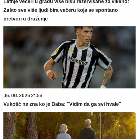
Letnje večeri u gradu više nisu rezervisane za vikend:
Zašto sve više ljudi bira večeru koja se spontano
pretvori u druženje
06. 08. 2026 21:58
Vukotić ne zna ko je Baba: "Vidim da ga svi hvale"