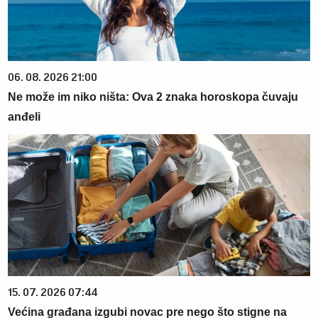
06. 08. 2026 21:00
Ne može im niko ništa: Ova 2 znaka horoskopa čuvaju
anđeli
15. 07. 2026 07:44
Većina građana izgubi novac pre nego što stigne na