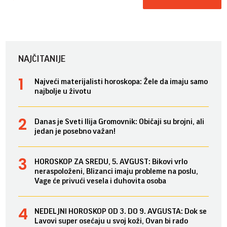
NAJČITANIJE
Najveći materijalisti horoskopa: Žele da imaju samo
najbolje u životu
Danas je Sveti Ilija Gromovnik: Običaji su brojni, ali
jedan je posebno važan!
HOROSKOP ZA SREDU, 5. AVGUST: Bikovi vrlo
neraspoloženi, Blizanci imaju probleme na poslu,
Vage će privući vesela i duhovita osoba
NEDELJNI HOROSKOP OD 3. DO 9. AVGUSTA: Dok se
Lavovi super osećaju u svoj koži, Ovan bi rado