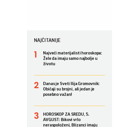
NAJČITANIJE
Najveći materijalisti horoskopa:
Žele da imaju samo najbolje u
životu
Danas je Sveti Ilija Gromovnik:
Običaji su brojni, ali jedan je
posebno važan!
HOROSKOP ZA SREDU, 5.
AVGUST: Bikovi vrlo
neraspoloženi, Blizanci imaju