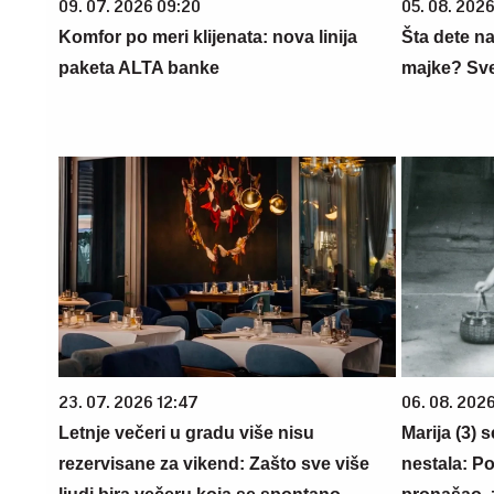
09. 07. 2026 09:20
05. 08. 202
Komfor po meri klijenata: nova linija
Šta dete na
paketa ALTA banke
majke? Sve 
23. 07. 2026 12:47
06. 08. 202
Letnje večeri u gradu više nisu
Marija (3) 
rezervisane za vikend: Zašto sve više
nestala: Po