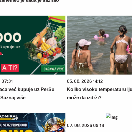
zanemeo je kada je saznao
6 07:31
05. 08. 2026 14:12
aca već kupuje uz PerSu
Koliko visoku temperaturu lj
? Saznaj više
može da izdrži?
07. 08. 2026 09:14