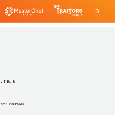
 tima, a
Izvor: Prva TV/M.K.