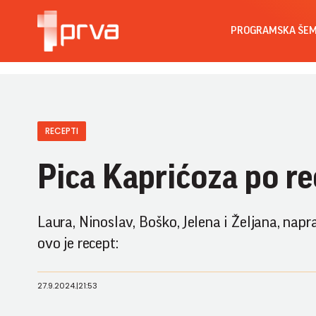
PROGRAMSKA ŠE
RECEPTI
Pica Kaprićoza po r
Laura, Ninoslav, Boško, Jelena i Željana, napr
ovo je recept:
27.9.2024.
|
21:53