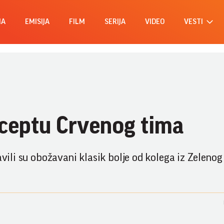
MA
EMISIJA
FILM
SERIJA
VIDEO
VESTI
eceptu Crvenog tima
avili su obožavani klasik bolje od kolega iz Zelenog