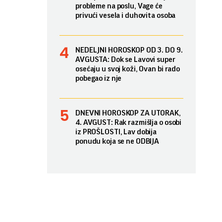
probleme na poslu, Vage će
privući vesela i duhovita osoba
NEDELJNI HOROSKOP OD 3. DO 9.
AVGUSTA: Dok se Lavovi super
osećaju u svoj koži, Ovan bi rado
pobegao iz nje
DNEVNI HOROSKOP ZA UTORAK,
4. AVGUST: Rak razmišlja o osobi
iz PROŠLOSTI, Lav dobija
ponudu koja se ne ODBIJA