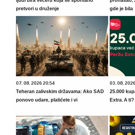
ljudi bira večeru koja se spontano
pronašao, 
pretvori u druženje
gde je bila
07. 08. 2026 20:54
03. 08. 202
Teheran zalivskim državama: Ako SAD
25.000 kup
ponovo udare, platićete i vi
Extra. A ti