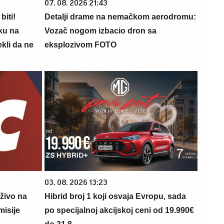
07. 08. 2026 21:43
biti!
Detalji drame na nemačkom aerodromu:
ku na
Vozač nogom izbacio dron sa
kli da ne
eksplozivom FOTO
03. 08. 2026 13:23
živo na
Hibrid broj 1 koji osvaja Evropu, sada
isije
po specijalnoj akcijskoj ceni od 19.990€