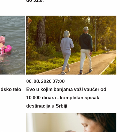
do 31.8.
06. 08. 2026 07:08
udsko telo
Evo u kojim banjama važi vaučer od
10.000 dinara - kompletan spisak
destinacija u Srbiji