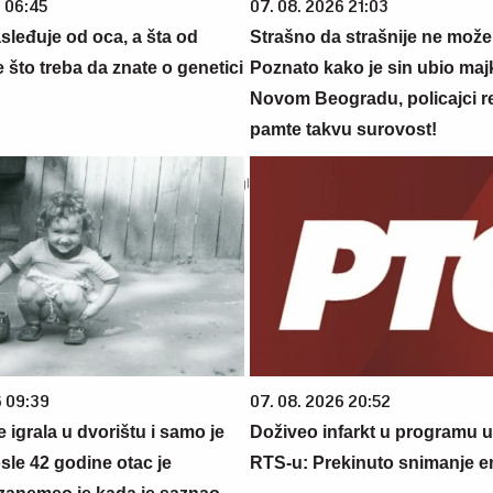
6 06:45
07. 08. 2026 21:03
sleđuje od oca, a šta od
Strašno da strašnije ne može 
što treba da znate o genetici
Poznato kako je sin ubio maj
Novom Beogradu, policajci re
pamte takvu surovost!
6 09:39
07. 08. 2026 20:52
se igrala u dvorištu i samo je
Doživeo infarkt u programu u
sle 42 godine otac je
RTS-u: Prekinuto snimanje em