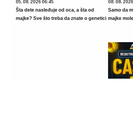
05. 08. 2026 06:45
08. 08. 202
Šta dete nasleđuje od oca, a šta od
Samo da mi
majke? Sve što treba da znate o genetici
majke mole
23. 07. 2026 12:47
20. 07. 202
Letnje večeri u gradu više nisu
REGISTRU
rezervisane za vikend: Zašto sve više
CASINO Pr