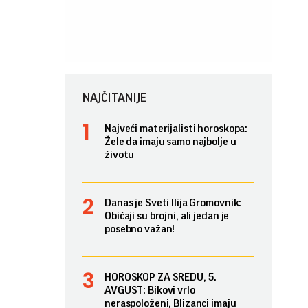
NAJČITANIJE
Najveći materijalisti horoskopa:
Žele da imaju samo najbolje u
životu
Danas je Sveti Ilija Gromovnik:
Običaji su brojni, ali jedan je
posebno važan!
HOROSKOP ZA SREDU, 5.
AVGUST: Bikovi vrlo
neraspoloženi, Blizanci imaju