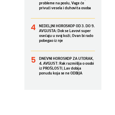
probleme na poslu, Vage će
privući vesela i duhovita osoba
NEDELJNI HOROSKOP OD 3. DO 9.
AVGUSTA: Dok se Lavovi super
osećaju u svoj koži, Ovan bi rado
pobegao iz nje
DNEVNI HOROSKOP ZA UTORAK,
4. AVGUST: Rak razmišlja o osobi
iz PROŠLOSTI, Lav dobija
ponudu koja se ne ODBIJA