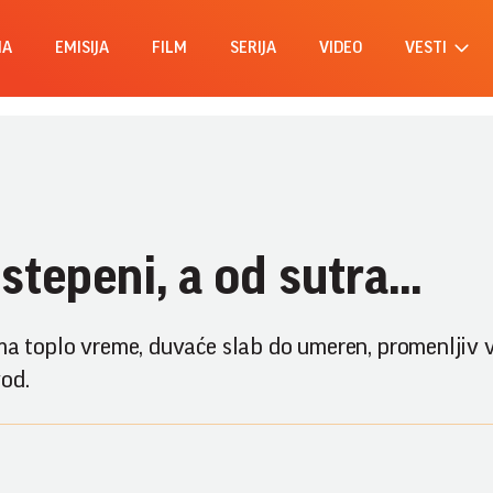
MA
EMISIJA
FILM
SERIJA
VIDEO
VESTI
stepeni, a od sutra...
ma toplo vreme, duvaće slab do umeren, promenljiv v
od.