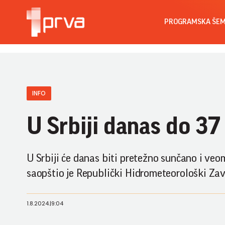
PROGRAMSKA ŠE
INFO
U Srbiji danas do 37 
U Srbiji će danas biti pretežno sunčano i veo
saopštio je Republički Hidrometeorološki Zav
1.8.2024.
|
9:04