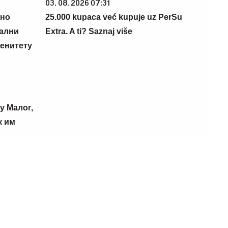
03. 08. 2026 07:31
лно
25.000 kupaca već kupuje uz PerSu
ални
Extra. A ti? Saznaj više
ренитету
у Малог,
к им
09. 07. 2026 09:20
Komfor po meri klijenata: nova linija
paketa ALTA banke