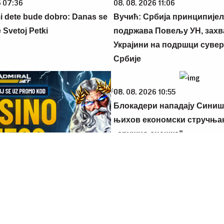
6 07:36
08. 08. 2026 11:06
 dete bude dobro: Danas se
Вучић: Србија принципије
 Svetoj Petki
подржава Повељу УН, захв
Украјини на подршци суве
Србије
08. 08. 2026 10:55
Блокадери нападају Синиш
њихов економски стручња
„срушио снешка”
6 08:04
J SE UZ PROMO KOD
euzmi 1500 BESPLATNIH