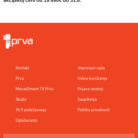
akcijskoj ceni od 19.990€ do 31.8.
Kontakt
Impresum sajta
Prva
Uslovi korišćenja
Menadžment TV Prva
Prijava smetnji
Studio
Saopštenja
16:9 podešavanja
Politika privatnosti
Oglašavanje