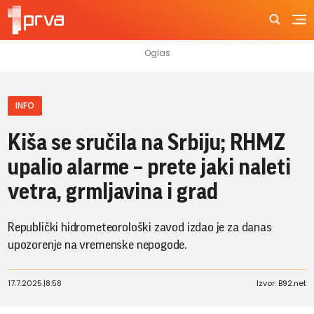
INFO
Kiša se sručila na Srbiju; RHMZ
upalio alarme – prete jaki naleti
vetra, grmljavina i grad
Republički hidrometeorološki zavod izdao je za danas
upozorenje na vremenske nepogode.
17.7.2025.
|
8:58
Izvor: B92.net