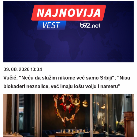
09. 08. 2026 10:04
Vučić: "Neću da služim nikome već samo Srbiji"; "Nisu
blokaderi neznalice, već imaju lošu volju i nameru"