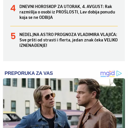
DNEVNI HOROSKOP ZA UTORAK, 4. AVGUST: Rak
razmišlja o osobi iz PROŠLOSTI, Lav dobija ponudu
koja se ne ODBIJA
NEDELJNA ASTRO PROGNOZA VLADIMIRA VLAJIĆA:
Sve pršti od strasti i flerta, jedan znak čeka VELIKO
IZNENAĐENJE!