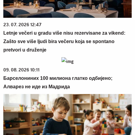
23. 07. 2026 12:47
Letnje večeri u gradu više nisu rezervisane za vikend:
Zašto sve više ljudi bira večeru koja se spontano
pretvori u druženje
09. 08. 2026 10:11
Барселониних 100 милиона глатко одбијено;
Алварез не иде из Мадрида