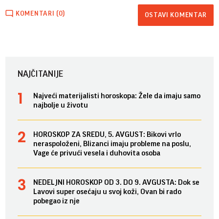
KOMENTARI (0)
OSTAVI KOMENTAR
NAJČITANIJE
Najveći materijalisti horoskopa: Žele da imaju samo
najbolje u životu
HOROSKOP ZA SREDU, 5. AVGUST: Bikovi vrlo
neraspoloženi, Blizanci imaju probleme na poslu,
Vage će privući vesela i duhovita osoba
NEDELJNI HOROSKOP OD 3. DO 9. AVGUSTA: Dok se
Lavovi super osećaju u svoj koži, Ovan bi rado
pobegao iz nje