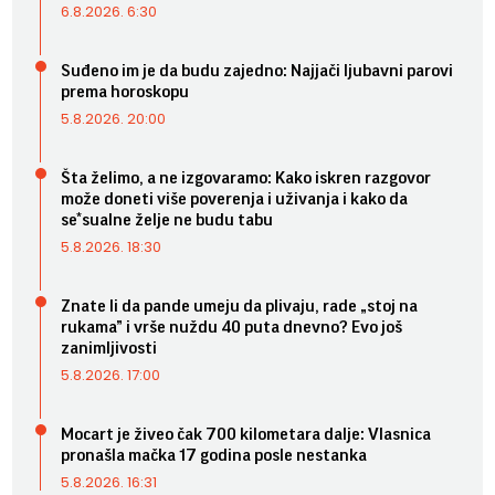
6.8.2026. 6:30
Suđeno im je da budu zajedno: Najjači ljubavni parovi
prema horoskopu
5.8.2026. 20:00
Šta želimo, a ne izgovaramo: Kako iskren razgovor
može doneti više poverenja i uživanja i kako da
se*sualne želje ne budu tabu
5.8.2026. 18:30
Znate li da pande umeju da plivaju, rade „stoj na
rukama” i vrše nuždu 40 puta dnevno? Evo još
zanimljivosti
5.8.2026. 17:00
Mocart je živeo čak 700 kilometara dalje: Vlasnica
pronašla mačka 17 godina posle nestanka
5.8.2026. 16:31