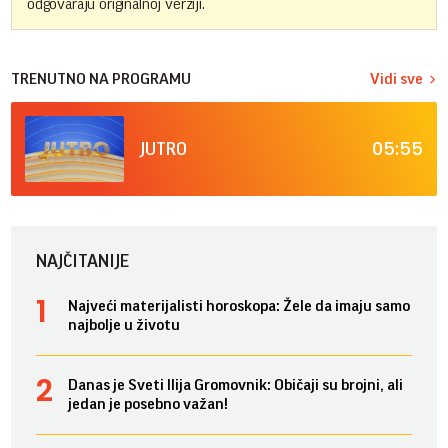
odgovaraju originalnoj verziji.
TRENUTNO NA PROGRAMU
Vidi sve
05:55
JUTRO
NAJČITANIJE
Najveći materijalisti horoskopa: Žele da imaju samo
najbolje u životu
Danas je Sveti Ilija Gromovnik: Običaji su brojni, ali
jedan je posebno važan!