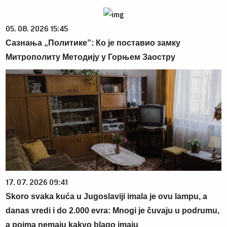
05. 08. 2026 15:45
Сазнања „Политике”: Ко је поставио замку
Митрополиту Методију у Горњем Заостру
17. 07. 2026 09:41
Skoro svaka kuća u Jugoslaviji imala je ovu lampu, a
danas vredi i do 2.000 evra: Mnogi je čuvaju u podrumu,
a pojma nemaju kakvo blago imaju