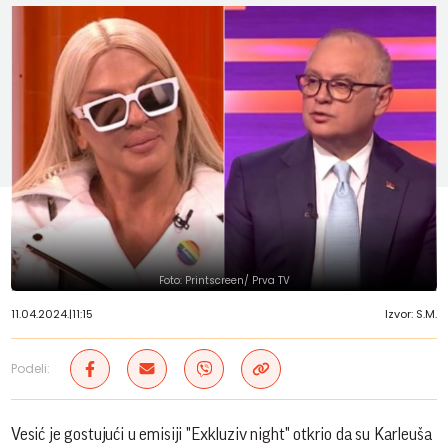
Foto: Printscreen/ Prva TV
11.04.2024.
|
11:15
Izvor: S.M.
Podeli:
Vesić je gostujući u emisiji "Exkluziv night" otkrio da su Karleuša