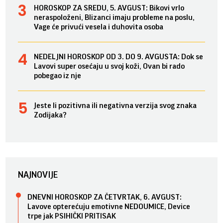
HOROSKOP ZA SREDU, 5. AVGUST: Bikovi vrlo
neraspoloženi, Blizanci imaju probleme na poslu,
Vage će privući vesela i duhovita osoba
NEDELJNI HOROSKOP OD 3. DO 9. AVGUSTA: Dok se
Lavovi super osećaju u svoj koži, Ovan bi rado
pobegao iz nje
Jeste li pozitivna ili negativna verzija svog znaka
Zodijaka?
NAJNOVIJE
DNEVNI HOROSKOP ZA ČETVRTAK, 6. AVGUST:
Lavove opterećuju emotivne NEDOUMICE, Device
trpe jak PSIHIČKI PRITISAK