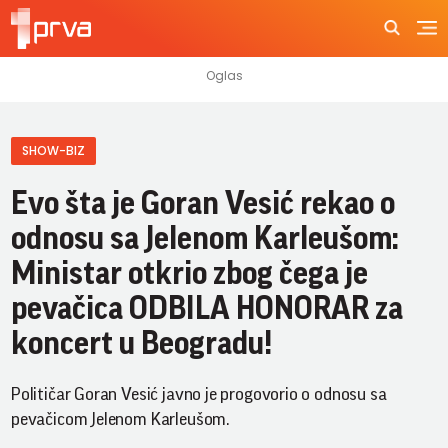
SHOW-BIZ
Evo šta je Goran Vesić rekao o
odnosu sa Jelenom Karleušom:
Ministar otkrio zbog čega je
pevačica ODBILA HONORAR za
koncert u Beogradu!
Političar Goran Vesić javno je progovorio o odnosu sa
pevačicom Jelenom Karleušom.