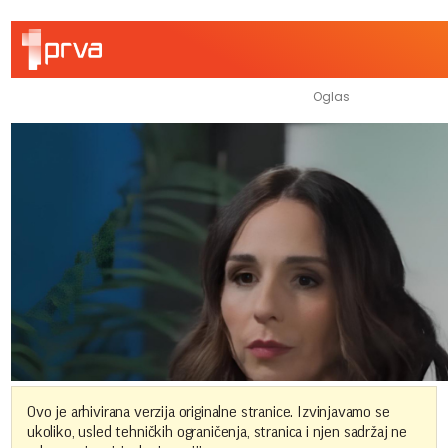
Ovo je arhivirana verzija originalne stranice. Izvinjavamo se
ukoliko, usled tehničkih ograničenja, stranica i njen sadržaj ne