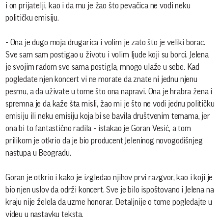
i on prijatelji, kao i da mu je žao što pevačica ne vodi neku
političku emisiju.
- Ona je dugo moja drugarica i volim je zato što je veliki borac.
Sve sam sam postigao u životu i volim ljude koji su borci. Jelena
je svojim radom sve sama postigla, mnogo ulaže u sebe. Kad
pogledate njen koncert vi ne morate da znate ni jednu njenu
pesmu, a da uživate u tome što ona napravi. Ona je hrabra žena i
spremna je da kaže šta misli, žao mi je što ne vodi jednu političku
emisiju ili neku emisiju koja bi se bavila društvenim temama, jer
ona bi to fantastično radila - istakao je Goran Vesić, a tom
prilikom je otkrio da je bio producent Jeleninog novogodišnjeg
nastupa u Beogradu.
Goran je otkrio i kako je izgledao njihov prvi razgvor, kao i koji je
bio njen uslov da održi koncert. Sve je bilo ispoštovano i Jelena na
kraju nije želela da uzme honorar. Detaljnije o tome pogledajte u
videu u nastavku teksta.