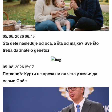
05. 08. 2026 06:45
Šta dete nasleđuje od oca, a šta od majke? Sve što
treba da znate o genetici
05. 08. 2026 15:07
Петковић: Курти не преза ни од чега у жељи да
сломи Србе