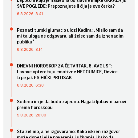
Lepotom koju je nasledila od slavne majke UKRALA JE
SVE POGLEDE: Prepoznajete li čija je ovo ćerka?
6.8.2026. 8:41
Poznati turski glumac o ulozi Kadira: „Mislio sam da
mi ta uloga ne odgovara, ali želeo sam da iznenadim
publiku“
6.8.2026. 8:14
DNEVNI HOROSKOP ZA ČETVRTAK, 6. AVGUST:
Lavove opterećuju emotivne NEDOUMICE, Device
trpe jak PSIHIČKI PRITISAK
6.8.2026. 6:30
Suđeno im je da budu zajedno: Najjači ljubavni parovi
prema horoskopu
5.8.2026. 20:00
Šta želimo, a ne izgovaramo: Kako iskren razgovor
može doneti više poverenja i uživanja i kako da