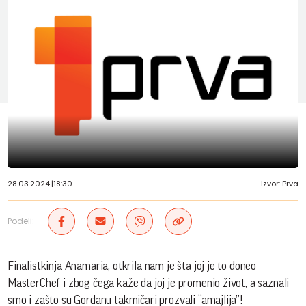
28.03.2024.
|
18:30
Izvor: Prva
Podeli:
Finalistkinja Anamaria, otkrila nam je šta joj je to doneo
MasterChef i zbog čega kaže da joj je promenio život, a saznali
smo i zašto su Gordanu takmičari prozvali “amajlija”!