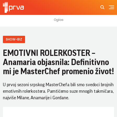
SHOW-BIZ
EMOTIVNI ROLERKOSTER –
Anamaria objasnila: Definitivno
mi je MasterChef promenio život!
U prvoj sezoni srpskog MasterChefa bili smo svedoci brojnih
emotivnih rolerkostera. Pamtićemo suze mnogih takmičara,
najviše Milane, Anamarije i Gordane.