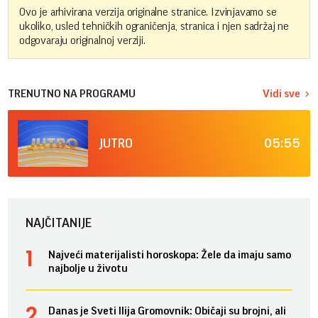
Ovo je arhivirana verzija originalne stranice. Izvinjavamo se
ukoliko, usled tehničkih ograničenja, stranica i njen sadržaj ne
odgovaraju originalnoj verziji.
TRENUTNO NA PROGRAMU
Vidi sve
05:55
JUTRO
NAJČITANIJE
Najveći materijalisti horoskopa: Žele da imaju samo
najbolje u životu
Danas je Sveti Ilija Gromovnik: Običaji su brojni, ali