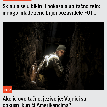
Skinula se u bikini i pokazala ubitačno telo: I
mnogo mlađe žene bi joj pozavidele FOTO
INFO
Ako je ovo tačno, jezivo je; Vojnici su
pokusni kunići Amerikancima?