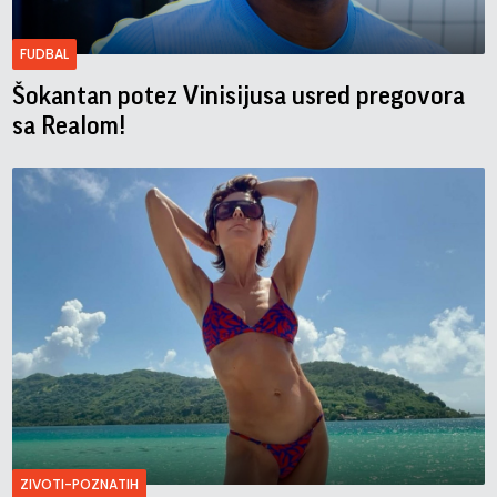
FUDBAL
Šokantan potez Vinisijusa usred pregovora
sa Realom!
ZIVOTI-POZNATIH