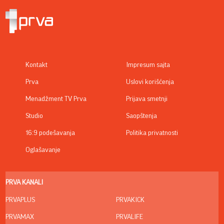
Kontakt
Impresum sajta
Prva
Uslovi korišćenja
Menadžment TV Prva
Prijava smetnji
Studio
Saopštenja
16:9 podešavanja
Politika privatnosti
Oglašavanje
PRVA KANALI
PRVAPLUS
PRVAKICK
PRVAMAX
PRVALIFE