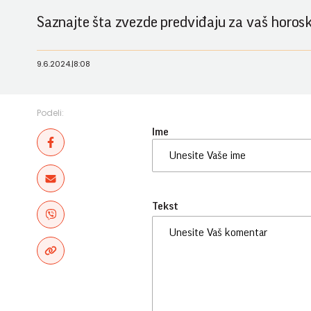
Saznajte šta zvezde predviđaju za vaš horos
9.6.2024.
|
8:08
Podeli:
Ime
Tekst