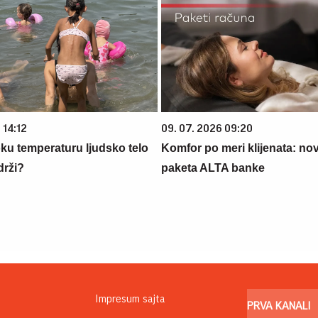
 14:12
09. 07. 2026 09:20
oku temperaturu ljudsko telo
Komfor po meri klijenata: nova
drži?
paketa ALTA banke
Impresum sajta
PRVA KANALI