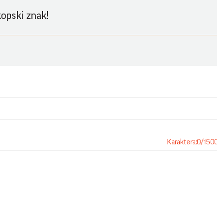
kopski znak!
Karaktera:
0
/
150