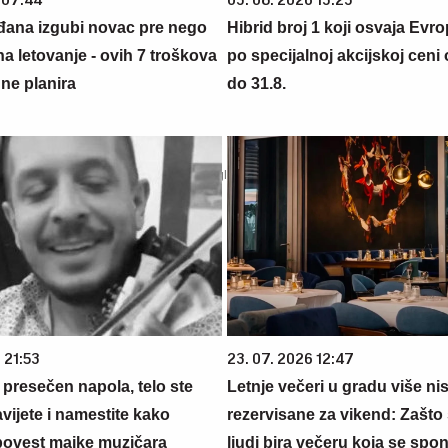
đana izgubi novac pre nego
Hibrid broj 1 koji osvaja Evr
na letovanje - ovih 7 troškova
po specijalnoj akcijskoj ceni
ne planira
do 31.8.
 21:53
23. 07. 2026 12:47
 presečen napola, telo ste
Letnje večeri u gradu više ni
vijete i namestite kako
rezervisane za vikend: Zašto 
povest majke muzičara
ljudi bira večeru koja se spo