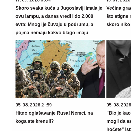
Skoro svaka kuća u Jugoslaviji imala je
Većina gra
ovu lampu, a danas vredi i do 2.000
što stigne 
evra: Mnogi je čuvaju u podrumu, a
skoro niko 
pojma nemaju kakvo blago imaju
05. 08. 2026 21:59
05. 08. 2026
Hitno oglašavanje Rusa! Nemci, na
"Bio je kao
koga ste krenuli?
mogli da sa
hoćete" Is