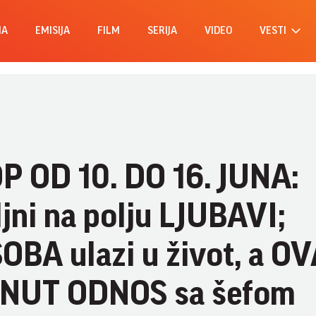
MA
EMISIJA
FILM
SERIJA
VIDEO
VESTI
 OD 10. DO 16. JUNA:
jni na polju LJUBAVI;
BA ulazi u život, a OV
EGNUT ODNOS sa šefom