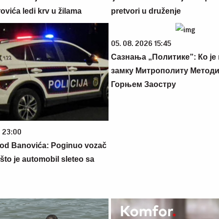
ovića ledi krv u žilama
pretvori u druženje
05. 08. 2026 15:45
Сазнања „Политике”: Ко је
замку Митрополиту Методиј
Горњем Заостру
6 23:00
kod Banovića: Poginuo vozač
što je automobil sleteo sa