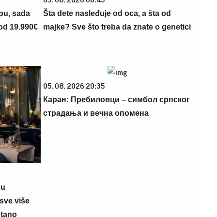
opu, sada
Šta dete nasleđuje od oca, a šta od
 od 19.990€
majke? Sve što treba da znate o genetici
05. 08. 2026 20:35
Каран: Пребиловци – симбол српског
страдања и вечна опомена
su
sve više
ntano