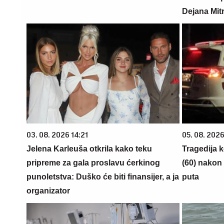
Dejana Mitr
03. 08. 2026 14:21
05. 08. 202
Jelena Karleuša otkrila kako teku
Tragedija 
pripreme za gala proslavu ćerkinog
(60) nakon 
punoletstva: Duško će biti finansijer, a ja
puta
organizator