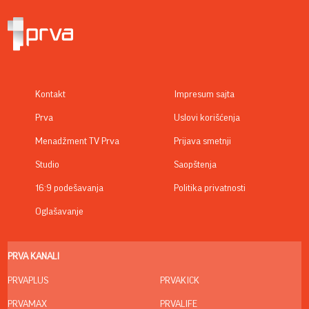
Kontakt
Impresum sajta
Prva
Uslovi korišćenja
Menadžment TV Prva
Prijava smetnji
Studio
Saopštenja
16:9 podešavanja
Politika privatnosti
Oglašavanje
PRVA KANALI
PRVAPLUS
PRVAKICK
PRVAMAX
PRVALIFE