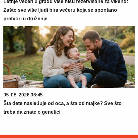
Letnje večeri u gradu više nisu rezervisane za vikend:
Zašto sve više ljudi bira večeru koja se spontano
pretvori u druženje
05. 08. 2026 06:45
Šta dete nasleđuje od oca, a šta od majke? Sve što
treba da znate o genetici