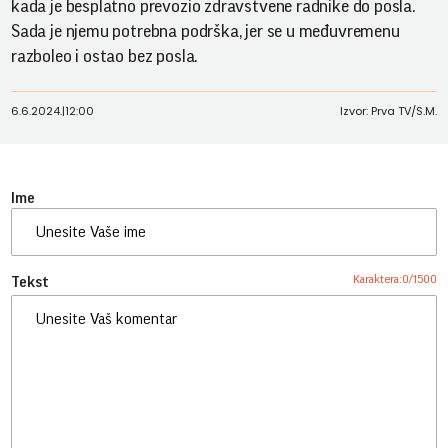
kada je besplatno prevozio zdravstvene radnike do posla.
Sada je njemu potrebna podrška, jer se u međuvremenu
razboleo i ostao bez posla.
6.6.2024.
|
12:00
Izvor: Prva TV/S.M.
Ime
Karaktera:
0
/
1500
Tekst