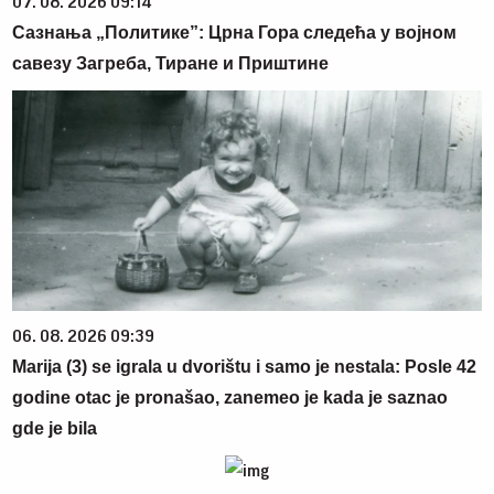
07. 08. 2026 09:14
Сазнања „Политике”: Црна Гора следећа у војном
савезу Загреба, Тиране и Приштине
06. 08. 2026 09:39
Marija (3) se igrala u dvorištu i samo je nestala: Posle 42
godine otac je pronašao, zanemeo je kada je saznao
gde je bila