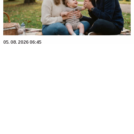
05. 08. 2026 06:45
Šta dete nasleđuje od oca, a šta od majke? Sve što
treba da znate o genetici
03. 08. 2026 13:23