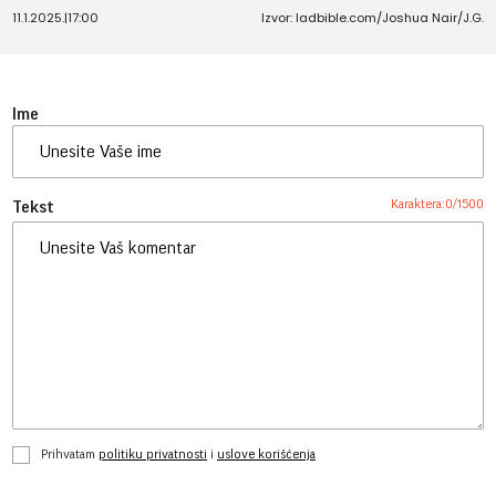
11.1.2025.
|
17:00
Izvor: ladbible.com/Joshua Nair/J.G.
Ime
Karaktera:
0
/
1500
Tekst
Prihvatam
politiku privatnosti
i
uslove korišćenja