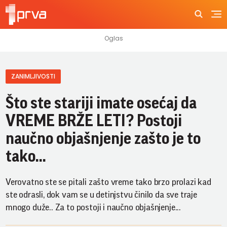
ZANIMLJIVOSTI
Što ste stariji imate osećaj da
VREME BRŽE LETI? Postoji
naučno objašnjenje zašto je to
tako...
Verovatno ste se pitali zašto vreme tako brzo prolazi kad
ste odrasli, dok vam se u detinjstvu činilo da sve traje
mnogo duže.. Za to postoji i naučno objašnjenje...