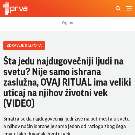
ZDRAVLJE & LEPOTA
Šta jedu najdugovečniji ljudi na
svetu? Nije samo ishrana
zaslužna, OVAJ RITUAL ima veliki
uticaj na njihov životni vek
(VIDEO)
Smatra se da najdugovečniji ljudi žive na pet mesta u svetu,
a njihov način ishrane je samo jedan od razloga zbog čega
imaju tako dugačak životni vek.