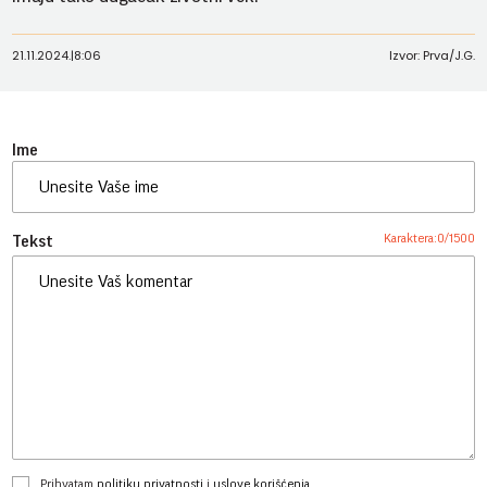
21.11.2024.
|
8:06
Izvor: Prva/J.G.
Ime
Karaktera:
0
/
1500
Tekst
Prihvatam
politiku privatnosti
i
uslove korišćenja