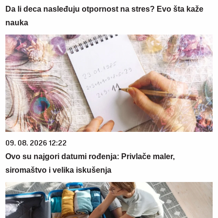
Da li deca nasleđuju otpornost na stres? Evo šta kaže
nauka
09. 08. 2026 12:22
Ovo su najgori datumi rođenja: Privlače maler,
siromaštvo i velika iskušenja