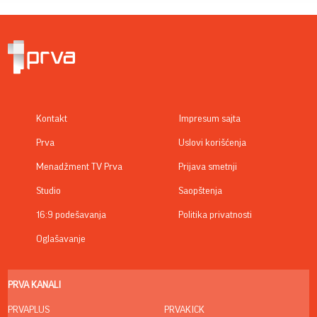
Kontakt
Impresum sajta
Prva
Uslovi korišćenja
Menadžment TV Prva
Prijava smetnji
Studio
Saopštenja
16:9 podešavanja
Politika privatnosti
Oglašavanje
PRVA KANALI
PRVAPLUS
PRVAKICK