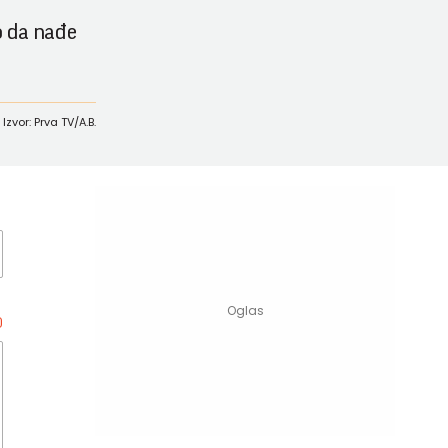
o da nađe
Izvor: Prva TV/A.B.
0