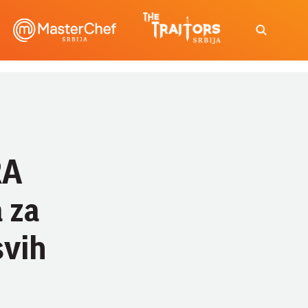
RA
 za
svih