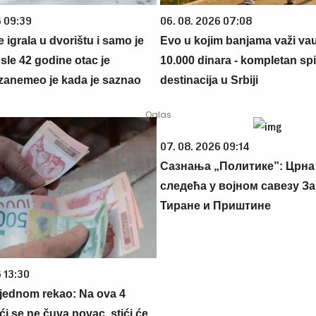
6 09:39
06. 08. 2026 07:08
se igrala u dvorištu i samo je
Evo u kojim banjama važi va
sle 42 godine otac je
10.000 dinara - kompletan sp
zanemeo je kada je saznao
destinacija u Srbiji
07. 08. 2026 09:14
Сазнања „Политике”: Црна
следећа у војном савезу За
Тиране и Приштине
 13:30
 jednom rekao: Na ova 4
i se ne čuva novac, stići će