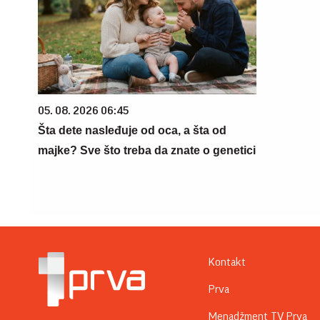
05. 08. 2026 06:45
Šta dete nasleđuje od oca, a šta od
majke? Sve što treba da znate o genetici
Kontakt
Prva
Menadžment TV Prva