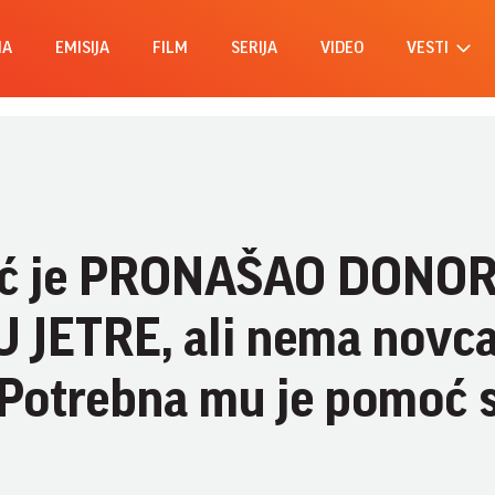
MA
EMISIJA
FILM
SERIJA
VIDEO
VESTI
ić je PRONAŠAO DONO
JETRE, ali nema novca
! Potrebna mu je pomoć 