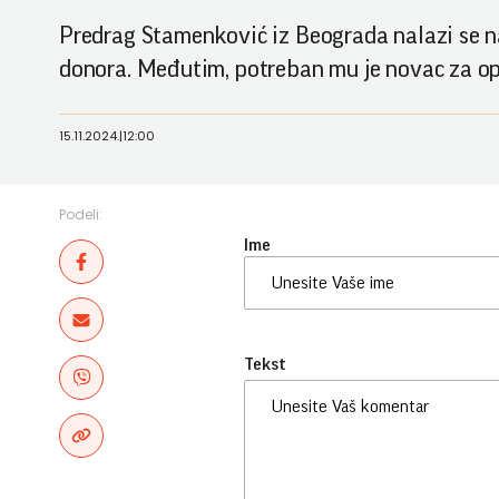
Predrag Stamenković iz Beograda nalazi se na 
donora. Međutim, potreban mu je novac za ope
15.11.2024.
|
12:00
Podeli:
Ime
Tekst