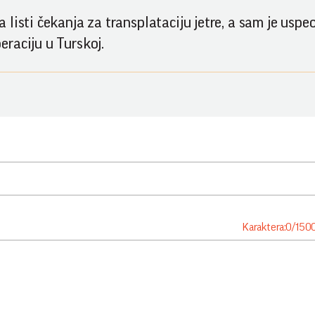
listi čekanja za transplataciju jetre, a sam je uspe
raciju u Turskoj.
Karaktera:
0
/
150