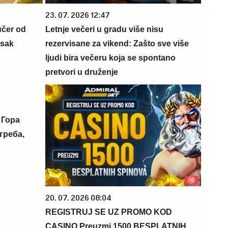
23. 07. 2026 12:47
učer od
Letnje večeri u gradu više nisu
isak
rezervisane za vikend: Zašto sve više
ljudi bira večeru koja se spontano
pretvori u druženje
 Гора
греба,
20. 07. 2026 08:04
REGISTRUJ SE UZ PROMO KOD
CASINO Preuzmi 1500 BESPLATNIH