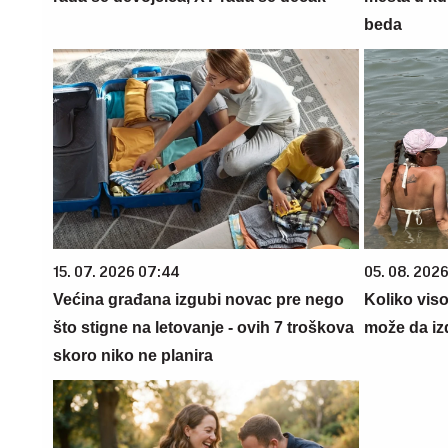
beda
15. 07. 2026 07:44
05. 08. 2026
Većina građana izgubi novac pre nego
Koliko vis
što stigne na letovanje - ovih 7 troškova
može da iz
skoro niko ne planira