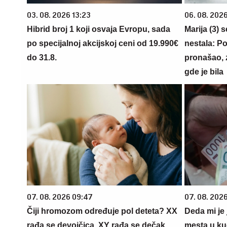
03. 08. 2026 13:23
06. 08. 202
Hibrid broj 1 koji osvaja Evropu, sada
Marija (3) 
po specijalnoj akcijskoj ceni od 19.990€
nestala: Po
do 31.8.
pronašao, 
gde je bila
07. 08. 2026 09:47
07. 08. 2026
Čiji hromozom određuje pol deteta? XX
Deda mi je
rađa se devojčica, XY rađa se dečak
mesta u kuć