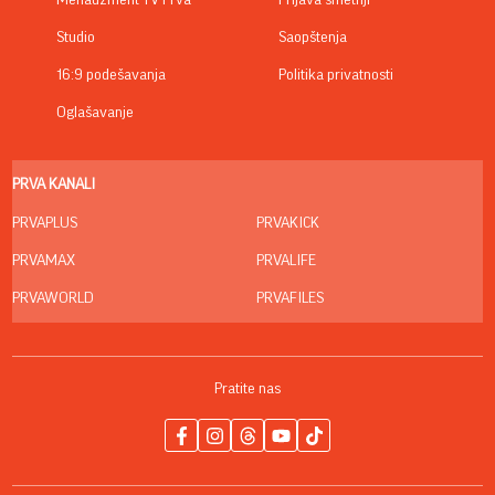
Menadžment TV Prva
Prijava smetnji
Studio
Saopštenja
16:9 podešavanja
Politika privatnosti
Oglašavanje
PRVA KANALI
PRVAPLUS
PRVAKICK
PRVAMAX
PRVALIFE
PRVAWORLD
PRVAFILES
Pratite nas