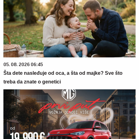
05. 08. 2026 06:45
Šta dete nasleđuje od oca, a šta od majke? Sve što
treba da znate o genetici