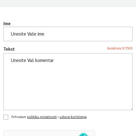
Ime
Karaktera:
0
/
1500
Tekst
Prihvatam
politiku privatnosti
i
uslove korišćenja