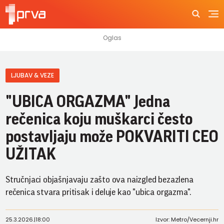
LJUBAV & VEZE
"UBICA ORGAZMA" Jedna
rečenica koju muškarci često
postavljaju može POKVARITI CEO
UŽITAK
Stručnjaci objašnjavaju zašto ova naizgled bezazlena
rečenica stvara pritisak i deluje kao "ubica orgazma".
25.3.2026.
|
18:00
Izvor: Metro/Vecernji.hr