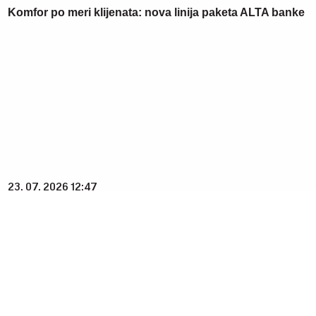
Komfor po meri klijenata: nova linija paketa ALTA banke
23. 07. 2026 12:47
Letnje večeri u gradu više nisu rezervisane za vikend:
Zašto sve više ljudi bira večeru koja se spontano
pretvori u druženje