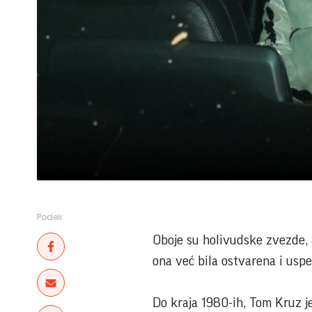
Podeli:
Oboje su holivudske zvezde, a
ona već bila ostvarena i usp
Do kraja 1980-ih, Tom Kruz j