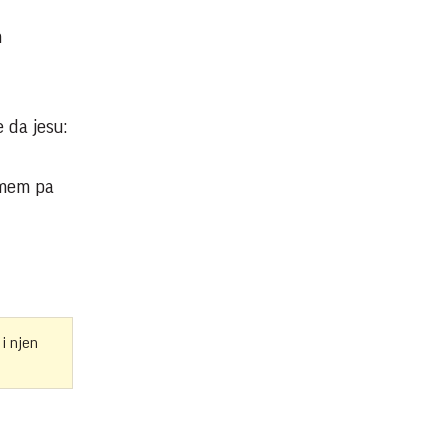
m
 da jesu:
umem pa
 i njen