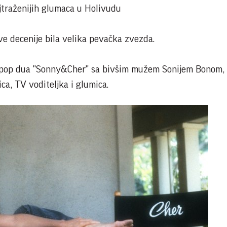
jtraženijih glumaca u Holivudu
ve decenije bila velika pevačka zvezda.
o pop dua "Sonny&Cher" sa bivšim mužem Sonijem Bonom, 
ca, TV voditeljka i glumica.