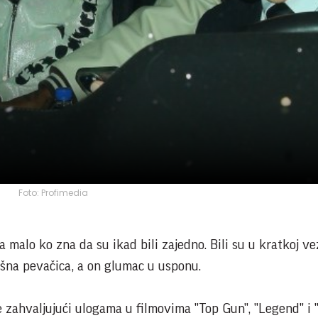
Foto: Profimedia
 malo ko zna da su ikad bili zajedno. Bili su u kratkoj ve
ešna pevačica, a on glumac u usponu.
e zahvaljujući ulogama u filmovima "Top Gun", "Legend" i 