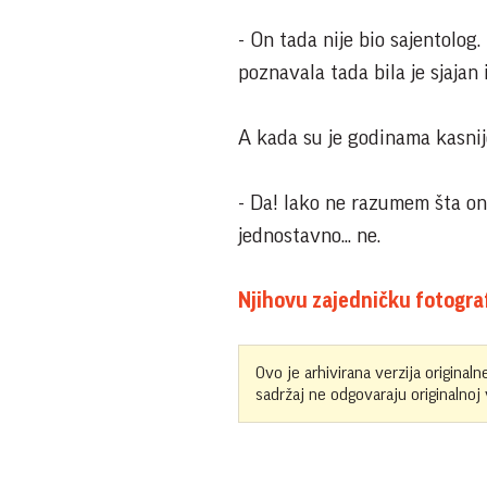
- On tada nije bio sajentolog.
poznavala tada bila je sjajan
A kada su je godinama kasnije 
- Da! Iako ne razumem šta on
jednostavno... ne.
Njihovu zajedničku fotograf
Ovo je arhivirana verzija originaln
sadržaj ne odgovaraju originalnoj v