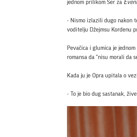
jednom prilikom Šer za
Even
- Nismo izlazili dugo nakon to
voditelju Džejmsu Kordenu pri
Pevačica i glumica je jednom 
romansa da "nisu morali da s
Kada ju je Opra upitala o ve
- To je bio dug sastanak, živ