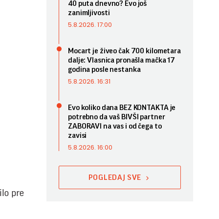
40 puta dnevno? Evo još
zanimljivosti
5.8.2026. 17:00
Mocart je živeo čak 700 kilometara
dalje: Vlasnica pronašla mačka 17
godina posle nestanka
5.8.2026. 16:31
Evo koliko dana BEZ KONTAKTA je
potrebno da vaš BIVŠI partner
ZABORAVI na vas i od čega to
zavisi
5.8.2026. 16:00
POGLEDAJ SVE
ilo pre