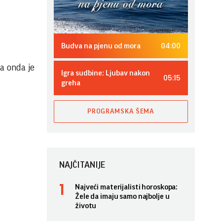
04:00
Budva na pjenu od mora
a onda je
Igra sudbine: Ljubav nakon
05:15
greha
PROGRAMSKA ŠEMA
NAJČITANIJE
Najveći materijalisti horoskopa:
Žele da imaju samo najbolje u
životu