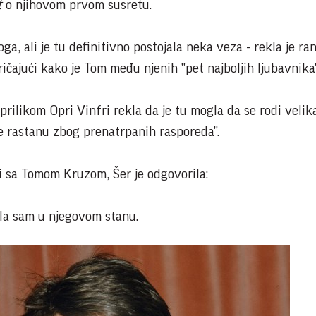
t
o njihovom prvom susretu.
ga, ali je tu definitivno postojala neka veza - rekla je ran
čajući kako je Tom među njenih "pet najboljih ljubavnika"
prilikom Opri Vinfri rekla da je tu mogla da se rodi velik
e rastanu zbog prenatrpanih rasporeda".
zi sa Tomom Kruzom, Šer je odgovorila:
ela sam u njegovom stanu.