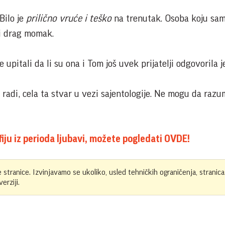
 Bilo je
prilično vruće i teško
na trenutak. Osoba koju sa
 i drag momak.
upitali da li su ona i Tom još uvek prijatelji odgovorila je
 radi, cela ta stvar u vezi sajentologije. Ne mogu da raz
iju iz perioda ljubavi, možete pogledati OVDE!
e stranice. Izvinjavamo se ukoliko, usled tehničkih ograničenja, stranica
erziji.