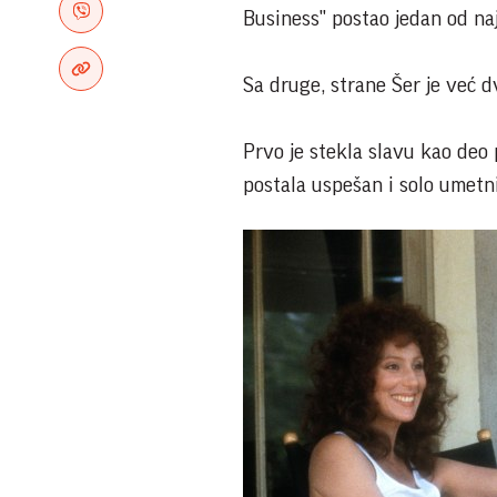
Business" postao jedan od na
Sa druge, strane Šer je već d
Prvo je stekla slavu kao de
postala uspešan i solo umetni