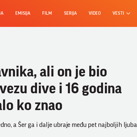
MA
EMISIJA
FILM
SERIJA
VIDEO
VESTI
nika, ali on je bio
ezu dive i 16 godina
lo ko znao
jedno, a Šer ga i dalje ubraje među pet najboljih ljub