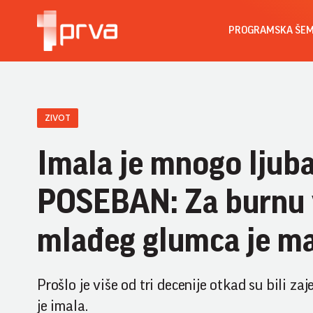
PROGRAMSKA ŠE
ZIVOT
Imala je mnogo ljubav
POSEBAN: Za burnu v
mlađeg glumca je ma
Prošlo je više od tri decenije otkad su bili za
je imala.