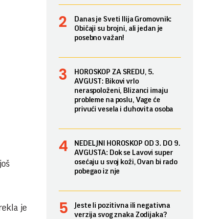
Danas je Sveti Ilija Gromovnik:
Običaji su brojni, ali jedan je
posebno važan!
HOROSKOP ZA SREDU, 5.
AVGUST: Bikovi vrlo
neraspoloženi, Blizanci imaju
probleme na poslu, Vage će
privući vesela i duhovita osoba
NEDELJNI HOROSKOP OD 3. DO 9.
AVGUSTA: Dok se Lavovi super
osećaju u svoj koži, Ovan bi rado
još
pobegao iz nje
Jeste li pozitivna ili negativna
rekla je
verzija svog znaka Zodijaka?