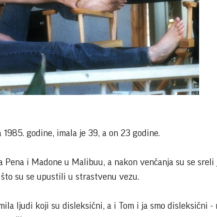
1985. godine, imala je 39, a on 23 godine.
 Pena i Madone u Malibuu, a nakon venčanja su se sreli 
što su se upustili u strastvenu vezu.
ila ljudi koji su disleksični, a i Tom i ja smo disleksični - 