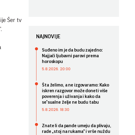
ije Šer tv
.
NAJNOVIJE
a
Suđeno im je da budu zajedno:
Najjači ljubavni parovi prema
horoskopu
5.8.2026. 20:00
Šta želimo, a ne izgovaramo: Kako
iskren razgovor može doneti više
poverenja i uživanja i kako da
se*sualne želje ne budu tabu
5.8.2026. 18:30
Znate li da pande umeju da plivaju,
rade „stoj na rukama” i vrše nuždu