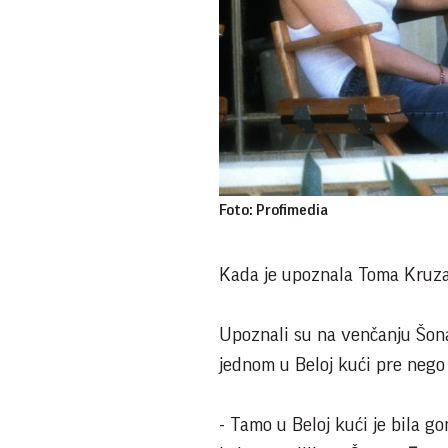
Foto: Profimedia
Kada je upoznala Toma Kruza 
Upoznali su na venčanju Šona
jednom u Beloj kući pre nego 
- Tamo u Beloj kući je bila gom