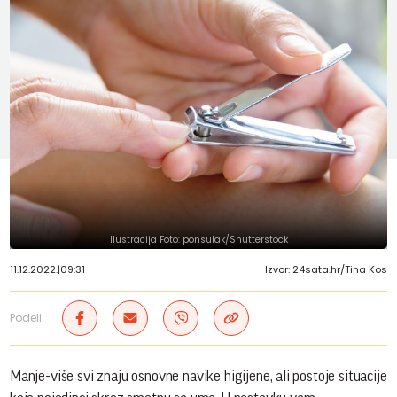
Ilustracija Foto: ponsulak/Shutterstock
11.12.2022.
|
09:31
Izvor: 24sata.hr/Tina Kos
Podeli:
Manje-više svi znaju osnovne navike higijene, ali postoje situacije