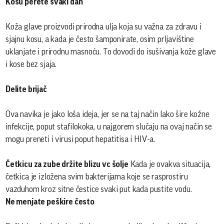
Kosu perete svaki dan
Koža glave proizvodi prirodna ulja koja su važna za zdravu i
sjajnu kosu, a kada je često šamponirate, osim prljavištine
uklanjate i prirodnu masnoću. To dovodi do isušivanja kože glave
i kose bez sjaja.
Delite brijač
Ova navika je jako loša ideja, jer se na taj način lako šire kožne
infekcije, poput stafilokoka, u najgorem slučaju na ovaj način se
mogu preneti i virusi poput hepatitisa i HIV-a.
Četkicu za zube držite blizu vc šolje
Kada je ovakva situacija,
četkica je izložena svim bakterijama koje se rasprostiru
vazduhom kroz sitne čestice svaki put kada pustite vodu.
Ne menjate peškire često