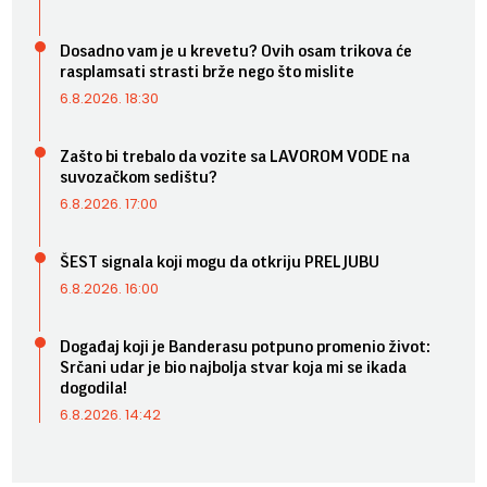
Dosadno vam je u krevetu? Ovih osam trikova će
rasplamsati strasti brže nego što mislite
6.8.2026. 18:30
Zašto bi trebalo da vozite sa LAVOROM VODE na
suvozačkom sedištu?
6.8.2026. 17:00
ŠEST signala koji mogu da otkriju PRELJUBU
6.8.2026. 16:00
Događaj koji je Banderasu potpuno promenio život:
Srčani udar je bio najbolja stvar koja mi se ikada
dogodila!
6.8.2026. 14:42