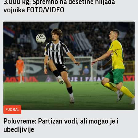
3.000 kg; Spremno na desetine hiljada
vojnika FOTO/VIDEO
FUDBAL
Poluvreme: Partizan vodi, ali mogao je i
ubedljivije