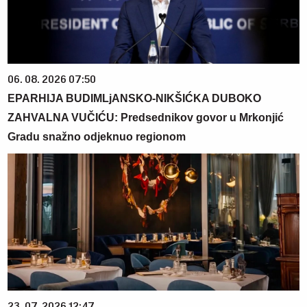
06. 08. 2026 07:50
EPARHIJA BUDIMLjANSKO-NIKŠIĆKA DUBOKO
ZAHVALNA VUČIĆU: Predsednikov govor u Mrkonjić
Gradu snažno odjeknuo regionom
23. 07. 2026 12:47