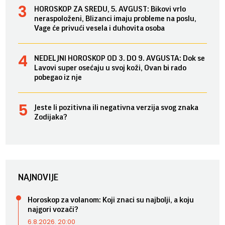
HOROSKOP ZA SREDU, 5. AVGUST: Bikovi vrlo
neraspoloženi, Blizanci imaju probleme na poslu,
Vage će privući vesela i duhovita osoba
NEDELJNI HOROSKOP OD 3. DO 9. AVGUSTA: Dok se
Lavovi super osećaju u svoj koži, Ovan bi rado
pobegao iz nje
Jeste li pozitivna ili negativna verzija svog znaka
Zodijaka?
NAJNOVIJE
Horoskop za volanom: Koji znaci su najbolji, a koju
najgori vozači?
6.8.2026. 20:00