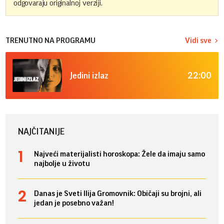
odgovaraju originalnoj verziji.
TRENUTNO NA PROGRAMU
Vidi sve
22:00
Jedini izlaz
NAJČITANIJE
Najveći materijalisti horoskopa: Žele da imaju samo
najbolje u životu
Danas je Sveti Ilija Gromovnik: Običaji su brojni, ali
jedan je posebno važan!