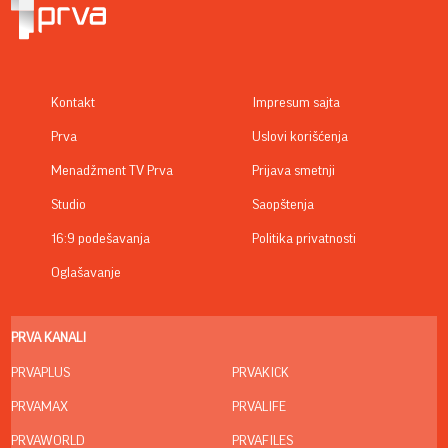
Kontakt
Impresum sajta
Prva
Uslovi korišćenja
Menadžment TV Prva
Prijava smetnji
Studio
Saopštenja
16:9 podešavanja
Politika privatnosti
Oglašavanje
PRVA KANALI
PRVAPLUS
PRVAKICK
PRVAMAX
PRVALIFE
PRVAWORLD
PRVAFILES