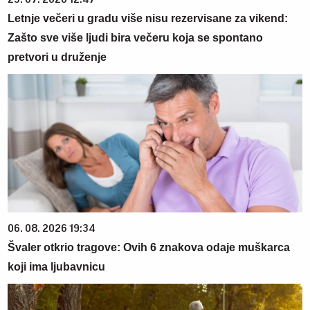
Letnje večeri u gradu više nisu rezervisane za vikend:
Zašto sve više ljudi bira večeru koja se spontano
pretvori u druženje
06. 08. 2026 19:34
Švaler otkrio tragove: Ovih 6 znakova odaje muškarca
koji ima ljubavnicu