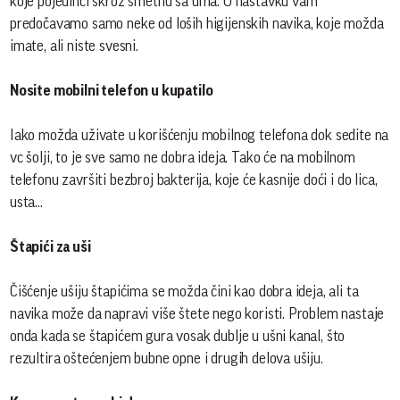
koje pojedinci skroz smetnu sa uma. U nastavku vam
predočavamo samo neke od loših higijenskih navika, koje možda
imate, ali niste svesni.
Nosite mobilni telefon u kupatilo
Iako možda uživate u korišćenju mobilnog telefona dok sedite na
vc šolji, to je sve samo ne dobra ideja. Tako će na mobilnom
telefonu završiti bezbroj bakterija, koje će kasnije doći i do lica,
usta...
Štapići za uši
Čišćenje ušiju štapićima se možda čini kao dobra ideja, ali ta
navika može da napravi više štete nego koristi. Problem nastaje
onda kada se štapićem gura vosak dublje u ušni kanal, što
rezultira oštećenjem bubne opne i drugih delova ušiju.