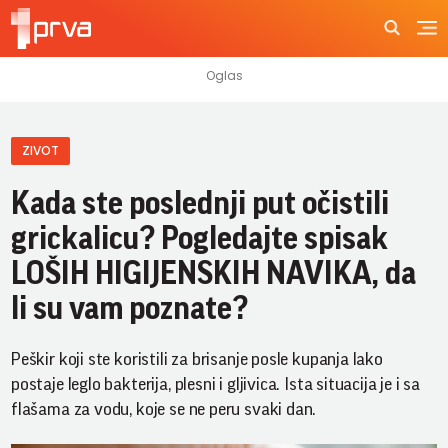
ZIVOT
Kada ste poslednji put očistili
grickalicu? Pogledajte spisak
LOŠIH HIGIJENSKIH NAVIKA, da
li su vam poznate?
Peškir koji ste koristili za brisanje posle kupanja lako
postaje leglo bakterija, plesni i gljivica. Ista situacija je i sa
flašama za vodu, koje se ne peru svaki dan.