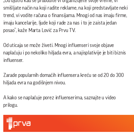
„Od ujutru kad se probudite vi organizujete svoje vreme, vi
smišljate način na koji radite reklame, na koji predstavljate neki
trend, vi vodite računa o finansijama. Mnogi od nas imaju firme,
imaju kancelarije, ljude koji rade za nas i to je zaista jedan
posao“, kaže Marta Lović za Prvu TV.
Od uticaja se može živeti. Mnogi influenseri svoje objave
naplaćuju i po nekoliko hiljada evra, a najisplativije je biti biznis
influenser.
Zarade popularnih domaćih influensera kreću se od 20 do 300
hiljada evra na godišnjem nivou.
A kako se naplaćuje porez influenserima, saznajte u video
prilogu.