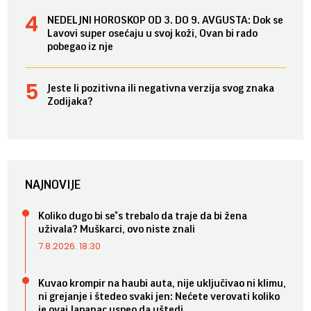
NEDELJNI HOROSKOP OD 3. DO 9. AVGUSTA: Dok se
Lavovi super osećaju u svoj koži, Ovan bi rado
pobegao iz nje
Jeste li pozitivna ili negativna verzija svog znaka
Zodijaka?
NAJNOVIJE
Koliko dugo bi se*s trebalo da traje da bi žena
uživala? Muškarci, ovo niste znali
7.8.2026. 18:30
Kuvao krompir na haubi auta, nije uključivao ni klimu,
ni grejanje i štedeo svaki jen: Nećete verovati koliko
je ovaj Japanac uspeo da uštedi