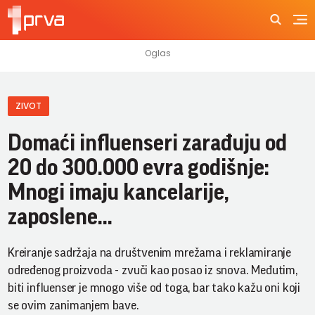
ZIVOT
Domaći influenseri zarađuju od
20 do 300.000 evra godišnje:
Mnogi imaju kancelarije,
zaposlene…
Kreiranje sadržaja na društvenim mrežama i reklamiranje
određenog proizvoda - zvuči kao posao iz snova. Međutim,
biti influenser je mnogo više od toga, bar tako kažu oni koji
se ovim zanimanjem bave.