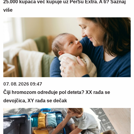
25.000 kupaca već kupuje uz PerSu Extra. A ti? Saznaj
više
07. 08. 2026 09:47
Čiji hromozom određuje pol deteta? XX rađa se
devojčica, XY rađa se dečak