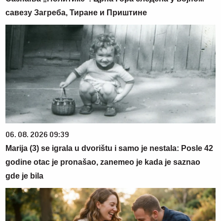
савезу Загреба, Тиране и Приштине
06. 08. 2026 09:39
Marija (3) se igrala u dvorištu i samo je nestala: Posle 42
godine otac je pronašao, zanemeo je kada je saznao
gde je bila