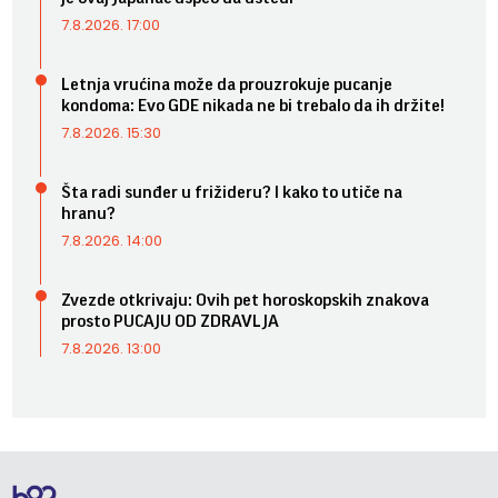
7.8.2026. 17:00
Letnja vrućina može da prouzrokuje pucanje
kondoma: Evo GDE nikada ne bi trebalo da ih držite!
7.8.2026. 15:30
Šta radi sunđer u frižideru? I kako to utiče na
hranu?
7.8.2026. 14:00
Zvezde otkrivaju: Ovih pet horoskopskih znakova
prosto PUCAJU OD ZDRAVLJA
7.8.2026. 13:00