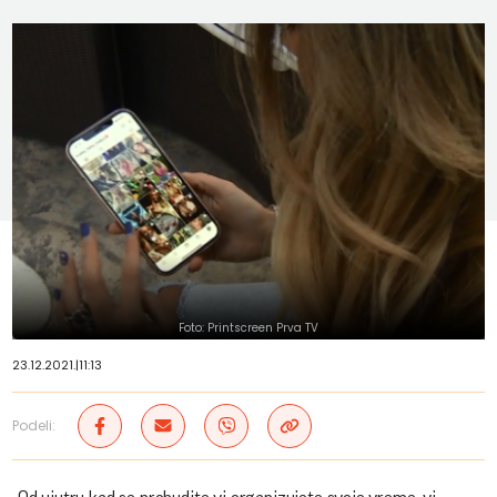
Foto: Printscreen Prva TV
23.12.2021.
|
11:13
Podeli: