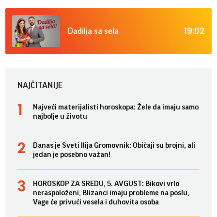
19:02
Dadilja sa sela
NAJČITANIJE
Najveći materijalisti horoskopa: Žele da imaju samo
najbolje u životu
Danas je Sveti Ilija Gromovnik: Običaji su brojni, ali
jedan je posebno važan!
HOROSKOP ZA SREDU, 5. AVGUST: Bikovi vrlo
neraspoloženi, Blizanci imaju probleme na poslu,
Vage će privući vesela i duhovita osoba