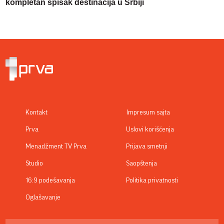
kompletan spisak destinacija u Srbiji
Kontakt
Impresum sajta
Prva
Uslovi korišćenja
Menadžment TV Prva
Prijava smetnji
Studio
Saopštenja
16:9 podešavanja
Politika privatnosti
Oglašavanje