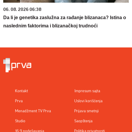
06. 08. 2026 06:38
Da li je genetika zaslužna za rađanje blizanaca? Istina o
naslednim faktorima i blizanačkoj trudnoći
Kontakt
Impresum sajta
Prva
Uslovi korišćenja
Menadžment TV Prva
Prijava smetnji
Studio
Saopštenja
16:9 podešavanja
Politika privatnosti