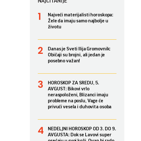
NAJČITANIJE
Najveći materijalisti horoskopa:
Žele da imaju samo najbolje u
životu
Danas je Sveti Ilija Gromovnik:
Običaji su brojni, ali jedan je
posebno važan!
HOROSKOP ZA SREDU, 5.
AVGUST: Bikovi vrlo
neraspoloženi, Blizanci imaju
probleme na poslu, Vage će
privući vesela i duhovita osoba
NEDELJNI HOROSKOP OD 3. DO 9.
AVGUSTA: Dok se Lavovi super
osećaju u svoj koži, Ovan bi rado