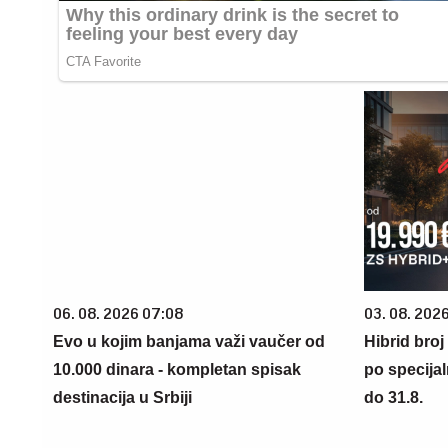
06. 08. 2026 07:08
03. 08. 2026
Evo u kojim banjama važi vaučer od
Hibrid broj
10.000 dinara - kompletan spisak
po specijal
destinacija u Srbiji
do 31.8.