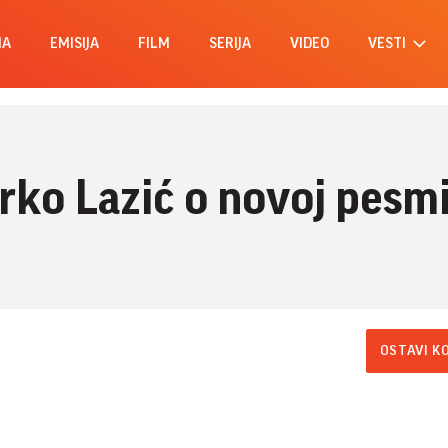
MA
EMISIJA
FILM
SERIJA
VIDEO
VESTI
rko Lazić o novoj pesm
OSTAVI K