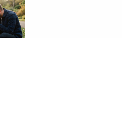
07. 08. 2026 09:10
šta od
NOVAC STIŽE KAO NIKAD PRE: Ova 3
 o genetici
znaka od 15. avgusta konačno pune
novčanike i više ne brinu o dugovima