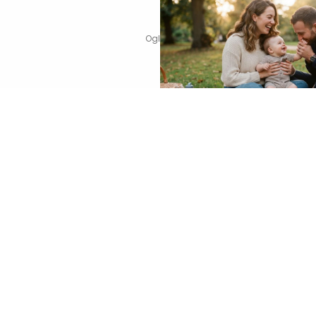
6 12:47
05. 08. 2026 06:45
ri u gradu više nisu
Šta dete nasleđuje od oca, a 
 za vikend: Zašto sve više
majke? Sve što treba da znate
večeru koja se spontano
druženje