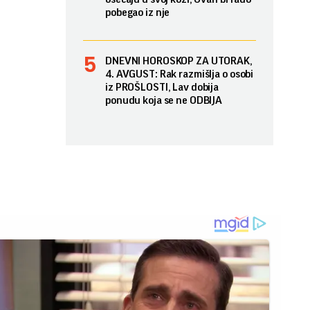
pobegao iz nje
DNEVNI HOROSKOP ZA UTORAK,
4. AVGUST: Rak razmišlja o osobi
iz PROŠLOSTI, Lav dobija
ponudu koja se ne ODBIJA