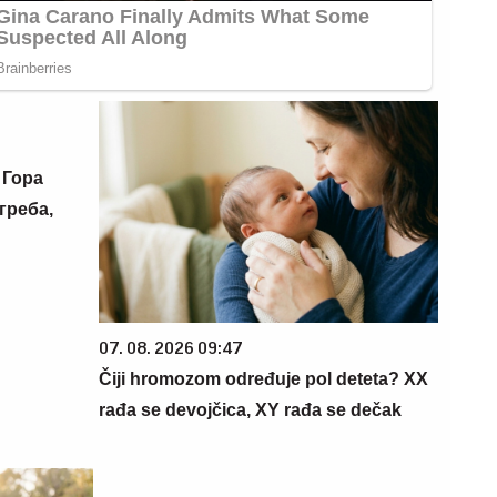
 Гора
греба,
07. 08. 2026 09:47
Čiji hromozom određuje pol deteta? XX
rađa se devojčica, XY rađa se dečak