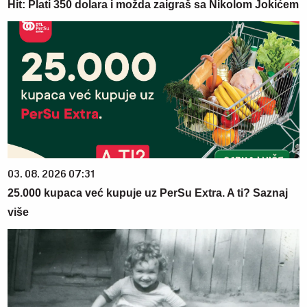
Hit: Plati 350 dolara i možda zaigraš sa Nikolom Jokićem
03. 08. 2026 07:31
25.000 kupaca već kupuje uz PerSu Extra. A ti? Saznaj
više