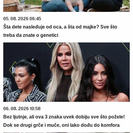
05. 08. 2026 06:45
Šta dete nasleđuje od oca, a šta od majke? Sve što
treba da znate o genetici
06. 08. 2026 10:58
Bez ljutnje, ali ova 3 znaka uvek dobiju sve što požele!
Dok se drugi grče i muče, oni lako dođu do komfora