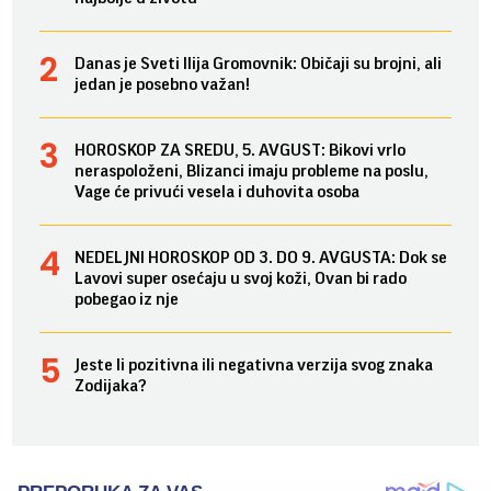
Danas je Sveti Ilija Gromovnik: Običaji su brojni, ali
jedan je posebno važan!
HOROSKOP ZA SREDU, 5. AVGUST: Bikovi vrlo
neraspoloženi, Blizanci imaju probleme na poslu,
Vage će privući vesela i duhovita osoba
NEDELJNI HOROSKOP OD 3. DO 9. AVGUSTA: Dok se
Lavovi super osećaju u svoj koži, Ovan bi rado
pobegao iz nje
Jeste li pozitivna ili negativna verzija svog znaka
Zodijaka?