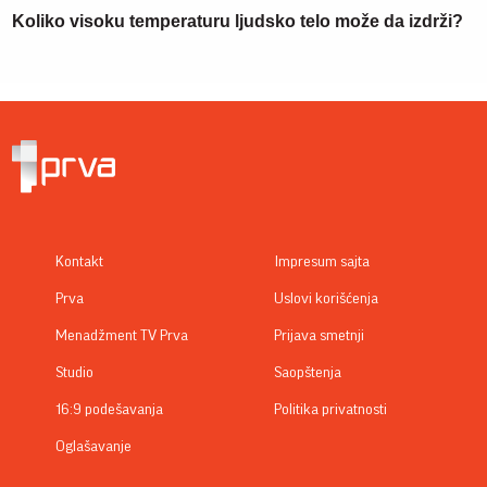
Koliko visoku temperaturu ljudsko telo može da izdrži?
Kontakt
Impresum sajta
Prva
Uslovi korišćenja
Menadžment TV Prva
Prijava smetnji
Studio
Saopštenja
16:9 podešavanja
Politika privatnosti
Oglašavanje