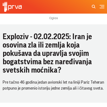
Exploziv - 02.02.2025: Iran je
osovina zla ili zemlja koja
pokušava da upravlja svojim
bogatstvima bez naređivanja
svetskih moćnika?
Pre tačno 46 godina jedan avionski let na liniji Pariz Teheran
potpuno je promenio istoriju jedne zemlja ali i čitavog sveta.