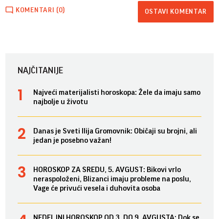
KOMENTARI (0)
OSTAVI KOMENTAR
NAJČITANIJE
Najveći materijalisti horoskopa: Žele da imaju samo
najbolje u životu
Danas je Sveti Ilija Gromovnik: Običaji su brojni, ali
jedan je posebno važan!
HOROSKOP ZA SREDU, 5. AVGUST: Bikovi vrlo
neraspoloženi, Blizanci imaju probleme na poslu,
Vage će privući vesela i duhovita osoba
NEDELJNI HOROSKOP OD 3. DO 9. AVGUSTA: Dok se