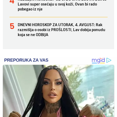
Lavovi super osećaju u svoj koži, Ovan bi rado
pobegao iz nje
DNEVNI HOROSKOP ZA UTORAK, 4. AVGUST: Rak
razmišlja o osobi iz PROŠLOSTI, Lav dobija ponudu
koja se ne ODBIJA