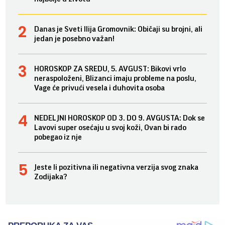
Danas je Sveti Ilija Gromovnik: Običaji su brojni, ali
jedan je posebno važan!
HOROSKOP ZA SREDU, 5. AVGUST: Bikovi vrlo
neraspoloženi, Blizanci imaju probleme na poslu,
Vage će privući vesela i duhovita osoba
NEDELJNI HOROSKOP OD 3. DO 9. AVGUSTA: Dok se
Lavovi super osećaju u svoj koži, Ovan bi rado
pobegao iz nje
Jeste li pozitivna ili negativna verzija svog znaka
Zodijaka?