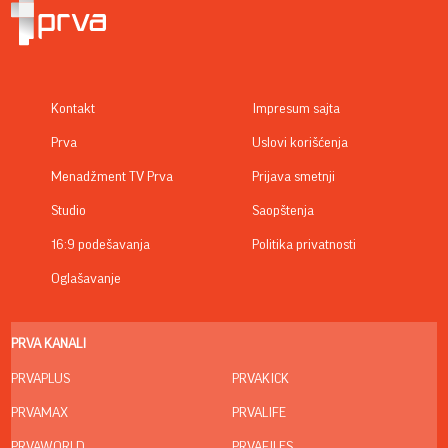
Kontakt
Impresum sajta
Prva
Uslovi korišćenja
Menadžment TV Prva
Prijava smetnji
Studio
Saopštenja
16:9 podešavanja
Politika privatnosti
Oglašavanje
PRVA KANALI
PRVAPLUS
PRVAKICK
PRVAMAX
PRVALIFE
PRVAWORLD
PRVAFILES