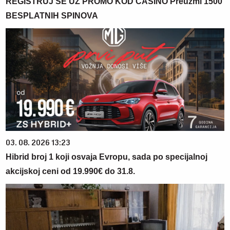
REGISTRUJ SE UZ PROMO KOD CASINO Preuzmi 1500
BESPLATNIH SPINOVA
03. 08. 2026 13:23
Hibrid broj 1 koji osvaja Evropu, sada po specijalnoj
akcijskoj ceni od 19.990€ do 31.8.