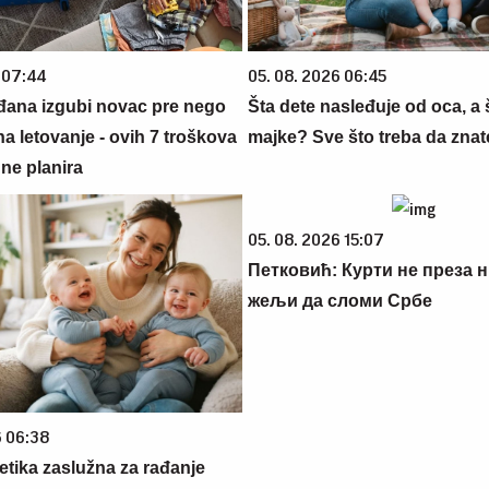
 07:44
05. 08. 2026 06:45
đana izgubi novac pre nego
Šta dete nasleđuje od oca, a 
na letovanje - ovih 7 troškova
majke? Sve što treba da znate
ne planira
05. 08. 2026 15:07
Петковић: Курти не преза н
жељи да сломи Србе
6 06:38
netika zaslužna za rađanje