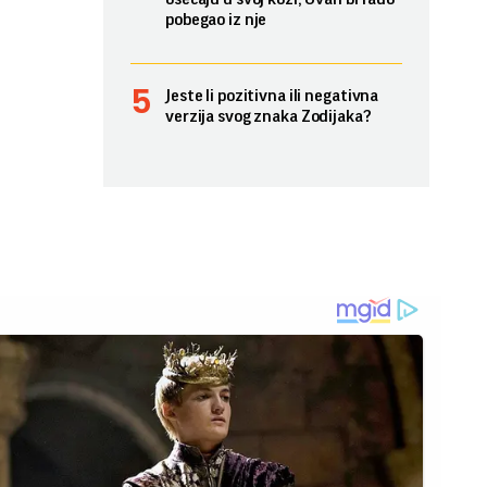
pobegao iz nje
Jeste li pozitivna ili negativna
verzija svog znaka Zodijaka?