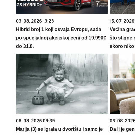
03. 08. 2026 13:23
15. 07. 2026
Hibrid broj 1 koji osvaja Evropu, sada
Većina gra
po specijalnoj akcijskoj ceni od 19.990€
što stigne 
do 31.8.
skoro niko 
06. 08. 2026 09:39
06. 08. 202
Marija (3) se igrala u dvorištu i samo je
Da li je ge