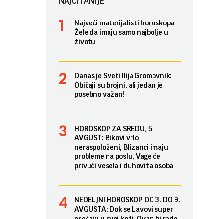
NAJČITANIJE
Najveći materijalisti horoskopa:
Žele da imaju samo najbolje u
životu
Danas je Sveti Ilija Gromovnik:
Običaji su brojni, ali jedan je
posebno važan!
HOROSKOP ZA SREDU, 5.
AVGUST: Bikovi vrlo
neraspoloženi, Blizanci imaju
probleme na poslu, Vage će
privući vesela i duhovita osoba
NEDELJNI HOROSKOP OD 3. DO 9.
AVGUSTA: Dok se Lavovi super
osećaju u svoj koži, Ovan bi rado