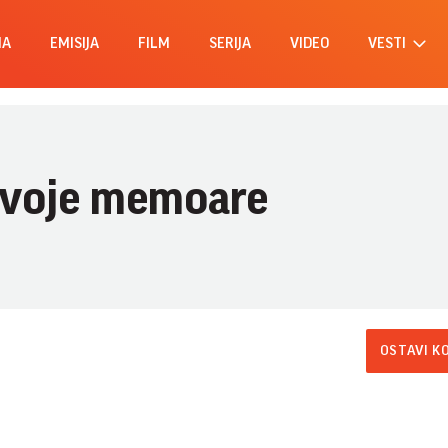
MA
EMISIJA
FILM
SERIJA
VIDEO
VESTI
 svoje memoare
OSTAVI K