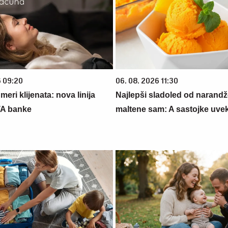
6 09:20
06. 08. 2026 11:30
eri klijenata: nova linija
Najlepši sladoled od narandž
TA banke
maltene sam: A sastojke uve