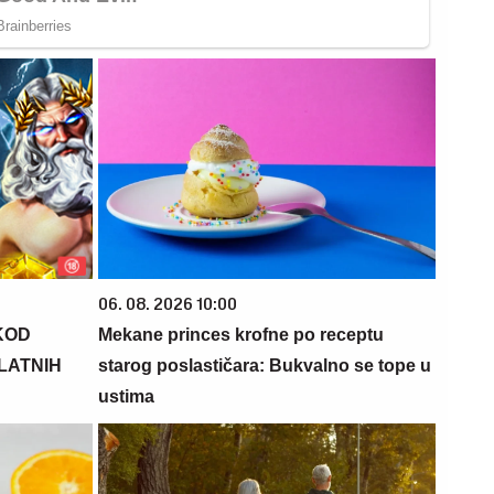
06. 08. 2026 10:00
KOD
Mekane princes krofne po receptu
PLATNIH
starog poslastičara: Bukvalno se tope u
ustima