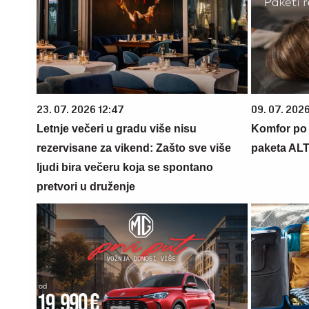
23. 07. 2026 12:47
09. 07. 202
Letnje večeri u gradu više nisu
Komfor po m
rezervisane za vikend: Zašto sve više
paketa AL
ljudi bira večeru koja se spontano
pretvori u druženje