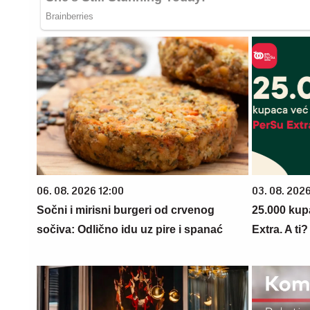
06. 08. 2026 12:00
03. 08. 202
Sočni i mirisni burgeri od crvenog
25.000 kup
sočiva: Odlično idu uz pire i spanać
Extra. A ti