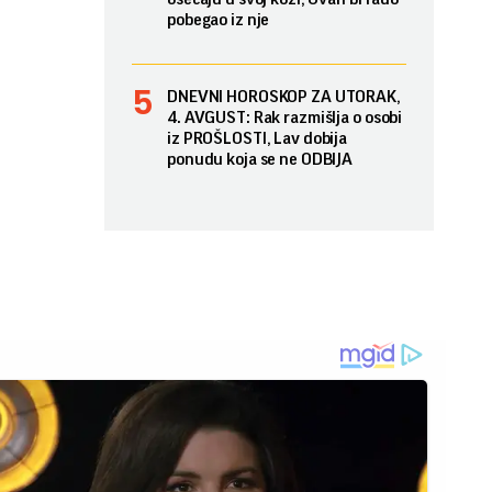
pobegao iz nje
DNEVNI HOROSKOP ZA UTORAK,
4. AVGUST: Rak razmišlja o osobi
iz PROŠLOSTI, Lav dobija
ponudu koja se ne ODBIJA