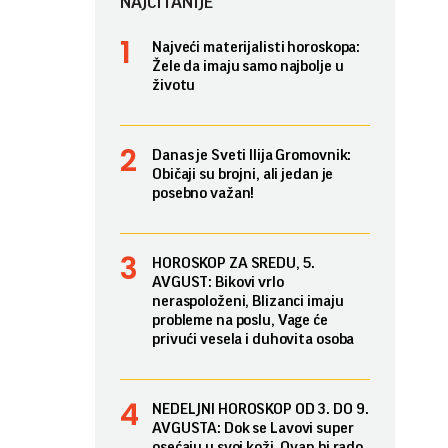
NAJČITANIJE
Najveći materijalisti horoskopa:
Žele da imaju samo najbolje u
životu
Danas je Sveti Ilija Gromovnik:
Običaji su brojni, ali jedan je
posebno važan!
HOROSKOP ZA SREDU, 5.
AVGUST: Bikovi vrlo
neraspoloženi, Blizanci imaju
probleme na poslu, Vage će
privući vesela i duhovita osoba
NEDELJNI HOROSKOP OD 3. DO 9.
AVGUSTA: Dok se Lavovi super
osećaju u svoj koži, Ovan bi rado