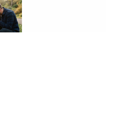
06. 08. 2026 09:39
šta od
Marija (3) se igrala u dvorištu i samo je
 o genetici
nestala: Posle 42 godine otac je
pronašao, zanemeo je kada je saznao
gde je bila
07. 08. 2026 09:14
Сазнања „Политике”: Црна Гора
следећа у војном савезу Загреба,