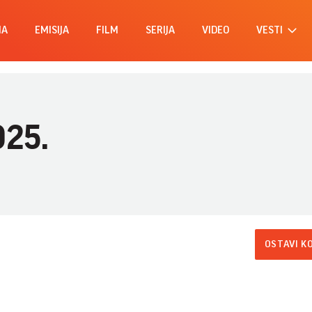
MA
EMISIJA
FILM
SERIJA
VIDEO
VESTI
025.
OSTAVI K