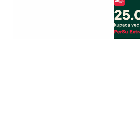
15. 07. 2026 07:44
03. 08. 202
Većina građana izgubi novac pre nego
25.000 kup
što stigne na letovanje - ovih 7 troškova
Extra. A ti
skoro niko ne planira