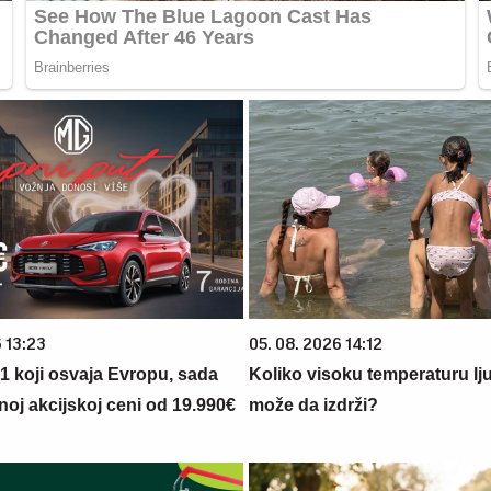
 13:23
05. 08. 2026 14:12
 1 koji osvaja Evropu, sada
Koliko visoku temperaturu lj
noj akcijskoj ceni od 19.990€
može da izdrži?