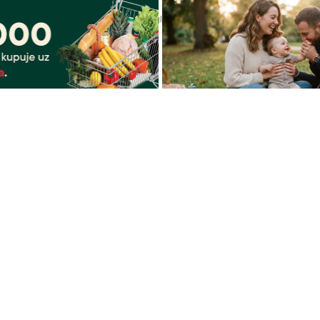
6 07:31
05. 08. 2026 06:45
aca već kupuje uz PerSu
Šta dete nasleđuje od oca, a 
? Saznaj više
majke? Sve što treba da znate