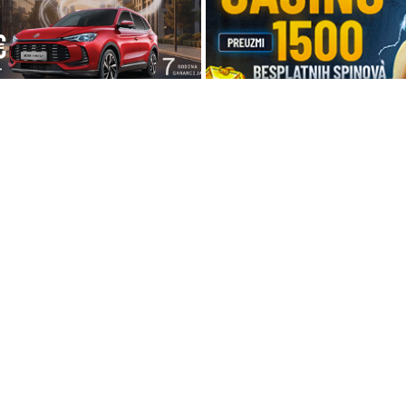
 13:23
20. 07. 2026 08:04
 1 koji osvaja Evropu, sada
REGISTRUJ SE UZ PROMO 
noj akcijskoj ceni od 19.990€
CASINO Preuzmi 1500 BES
SPINOVA