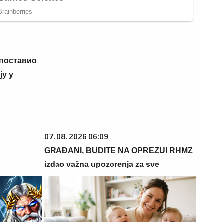
 поставио
у у
07. 08. 2026 06:09
GRAĐANI, BUDITE NA OPREZU! RHMZ
izdao važna upozorenja za sve