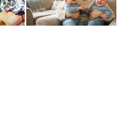
06. 08. 2026 06:38
KOD
Da li je genetika zaslužna za rađanje
PLATNIH
blizanaca? Istina o naslednim faktorima
i blizanačkoj trudnoći