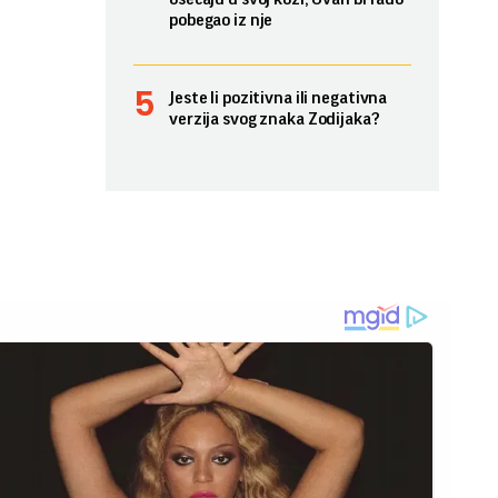
pobegao iz nje
Jeste li pozitivna ili negativna
verzija svog znaka Zodijaka?