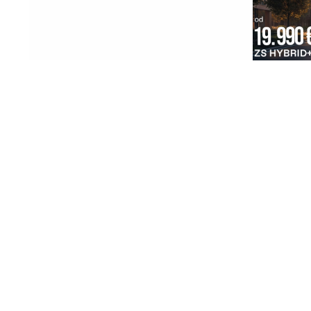
06. 08. 2026 07:08
03. 08. 2026
Evo u kojim banjama važi vaučer od
Hibrid broj
10.000 dinara - kompletan spisak
po specijal
destinacija u Srbiji
do 31.8.