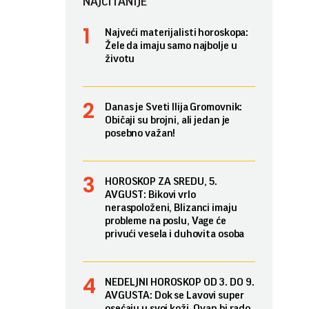
NAJČITANIJE
Najveći materijalisti horoskopa:
Žele da imaju samo najbolje u
životu
Danas je Sveti Ilija Gromovnik:
Običaji su brojni, ali jedan je
posebno važan!
HOROSKOP ZA SREDU, 5.
AVGUST: Bikovi vrlo
neraspoloženi, Blizanci imaju
probleme na poslu, Vage će
privući vesela i duhovita osoba
NEDELJNI HOROSKOP OD 3. DO 9.
AVGUSTA: Dok se Lavovi super
osećaju u svoj koži, Ovan bi rado