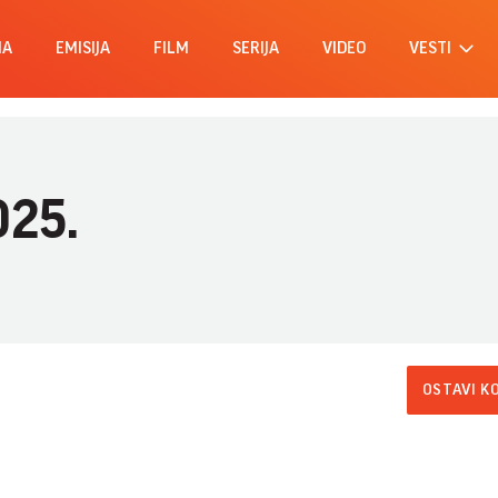
MA
EMISIJA
FILM
SERIJA
VIDEO
VESTI
025.
OSTAVI K