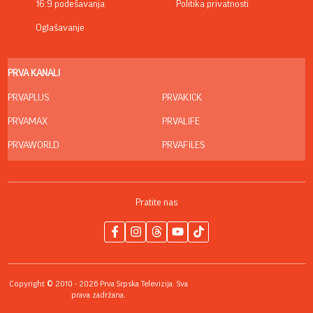
16:9 podešavanja
Politika privatnosti
Oglašavanje
PRVA KANALI
PRVAPLUS
PRVAKICK
PRVAMAX
PRVALIFE
PRVAWORLD
PRVAFILES
Pratite nas
Copyright © 2010 - 2026 Prva Srpska Televizija. Sva
prava zadržana.