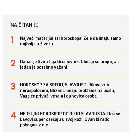
NAJČITANIJE
Najveći materijalisti horoskopa: Žele da imaju samo
najbolje u životu
Danas je Sveti Ilija Gromovnik: Običaji su brojni, ali
jedan je posebno važan!
HOROSKOP ZA SREDU, 5. AVGUST: Bikovi vrlo
neraspoloženi, Blizanci imaju probleme na poslu,
Vage će privući vesela i duhovita osoba
NEDELJNI HOROSKOP OD 3. DO 9. AVGUSTA: Dok se
Lavovi super osećaju u svoj koži, Ovan bi rado
pobegao iz nje