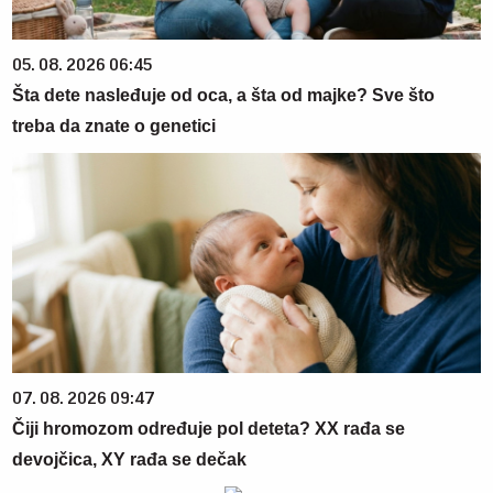
05. 08. 2026 06:45
Šta dete nasleđuje od oca, a šta od majke? Sve što
treba da znate o genetici
07. 08. 2026 09:47
Čiji hromozom određuje pol deteta? XX rađa se
devojčica, XY rađa se dečak