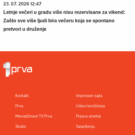
23. 07. 2026 12:47
Letnje večeri u gradu više nisu rezervisane za vikend:
Zašto sve više ljudi bira večeru koja se spontano
pretvori u druženje
Kontakt
Impresum sajta
Prva
Uslovi korišćenja
Menadžment TV Prva
Prijava smetnji
Studio
Saopštenja