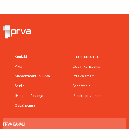
Kontakt
Impresum sajta
Prva
Uslovi korišćenja
Menadžment TV Prva
Prijava smetnji
Studio
Saopštenja
16:9 podešavanja
Politika privatnosti
Oglašavanje
PRVA KANALI