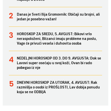
Danas je Sveti Ilija Gromovnik: Običaji su brojni, ali
jedan je posebno važan!
HOROSKOP ZA SREDU, 5. AVGUST: Bikovi vrlo
neraspoloženi, Blizanci imaju probleme na poslu,
Vage će privući vesela i duhovita osoba
NEDELJNI HOROSKOP OD 3. DO 9. AVGUSTA: Dok se
Lavovi super osećaju u svoj koži, Ovan bi rado
pobegao iz nje
DNEVNI HOROSKOP ZA UTORAK, 4. AVGUST: Rak
razmišlja o osobi iz PROŠLOSTI, Lav dobija ponudu
koja se ne ODBIJA