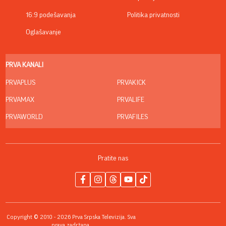
16:9 podešavanja
Politika privatnosti
Oglašavanje
PRVA KANALI
PRVAPLUS
PRVAKICK
PRVAMAX
PRVALIFE
PRVAWORLD
PRVAFILES
Pratite nas
Copyright © 2010 - 2026 Prva Srpska Televizija. Sva
prava zadržana.