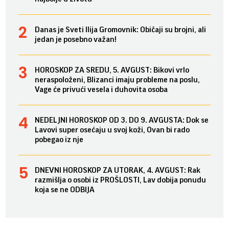
Danas je Sveti Ilija Gromovnik: Običaji su brojni, ali
jedan je posebno važan!
HOROSKOP ZA SREDU, 5. AVGUST: Bikovi vrlo
neraspoloženi, Blizanci imaju probleme na poslu,
Vage će privući vesela i duhovita osoba
NEDELJNI HOROSKOP OD 3. DO 9. AVGUSTA: Dok se
Lavovi super osećaju u svoj koži, Ovan bi rado
pobegao iz nje
DNEVNI HOROSKOP ZA UTORAK, 4. AVGUST: Rak
razmišlja o osobi iz PROŠLOSTI, Lav dobija ponudu
koja se ne ODBIJA