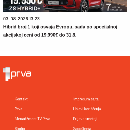
03. 08. 2026 13:23
Hibrid broj 1 koji osvaja Evropu, sada po specijalnoj
akcijskoj ceni od 19.990€ do 31.8.
Kontakt
Impresum sajta
Prva
Uslovi korišćenja
Menadžment TV Prva
Prijava smetnji
Studio
Saopštenja