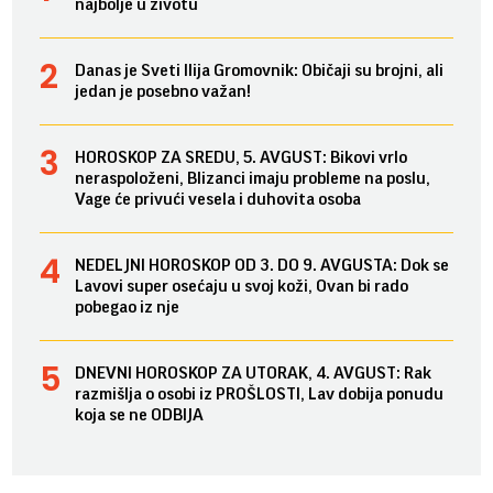
najbolje u životu
Danas je Sveti Ilija Gromovnik: Običaji su brojni, ali
jedan je posebno važan!
HOROSKOP ZA SREDU, 5. AVGUST: Bikovi vrlo
neraspoloženi, Blizanci imaju probleme na poslu,
Vage će privući vesela i duhovita osoba
NEDELJNI HOROSKOP OD 3. DO 9. AVGUSTA: Dok se
Lavovi super osećaju u svoj koži, Ovan bi rado
pobegao iz nje
DNEVNI HOROSKOP ZA UTORAK, 4. AVGUST: Rak
razmišlja o osobi iz PROŠLOSTI, Lav dobija ponudu
koja se ne ODBIJA