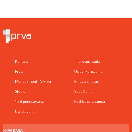
Kontakt
Impresum sajta
Prva
Uslovi korišćenja
Menadžment TV Prva
Prijava smetnji
Studio
Saopštenja
16:9 podešavanja
Politika privatnosti
Oglašavanje
PRVA KANALI