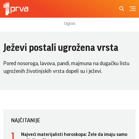
Ježevi postali ugrožena vrsta
Pored nosoroga, lavova, pandi, majmuna na dugačku listu
ugroženih životinjskih vrsta dopeli su i ježevi.
NAJČITANIJE
Najveći materijalisti horoskopa: Žele da imaju samo